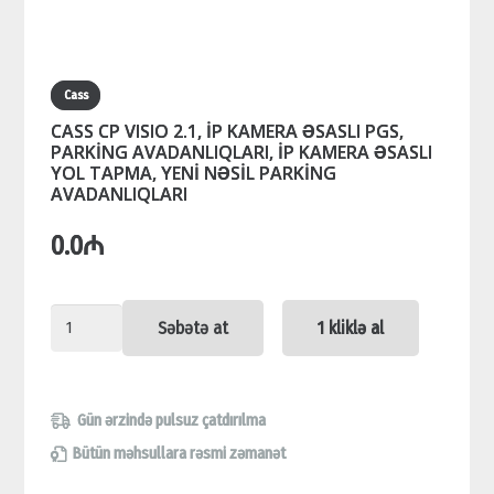
Cass
CASS CP VISIO 2.1, İP KAMERA ƏSASLI PGS,
PARKİNG AVADANLIQLARI, İP KAMERA ƏSASLI
YOL TAPMA, YENİ NƏSİL PARKİNG
AVADANLIQLARI
0.0
₼
CASS
Səbətə at
1 kliklə al
CP
VISIO
2.1,
Gün ərzində pulsuz çatdırılma
İP
Bütün məhsullara rəsmi zəmanət
KAMERA