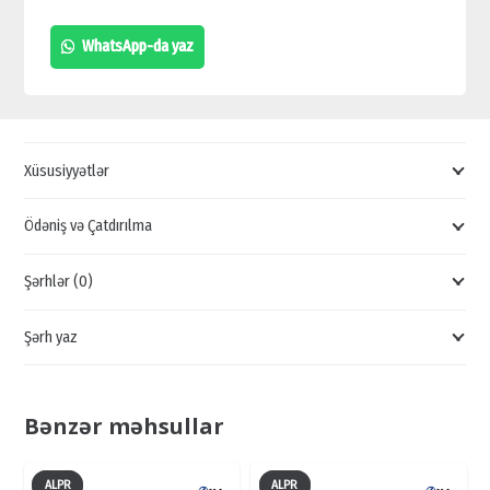
ƏSASLI
WhatsApp-da yaz
PGS,
PARKİNG
AVADANLIQLARI,
İP
Xüsusiyyətlər
KAMERA
ƏSASLI
Ödəniş və Çatdırılma
YOL
Şərhlər (0)
TAPMA,
YENİ
Şərh yaz
NƏSİL
PARKİNG
AVADANLIQLARI
Bənzər məhsullar
quantity
ALPR
ALPR