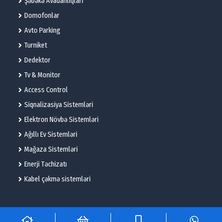
Şəbəkə Avadanlıqları
Domofonlar
Avto Parking
Turniket
Dedektor
Tv & Monitor
Access Control
Siqnalizasiya Sistemləri
Elektron Növbə Sistemləri
Ağıllı Ev Sistemləri
Mağaza Sistemləri
Enerji Təchizatı
Kabel çəkmə sistemləri
© 2025 – Flame Technologies