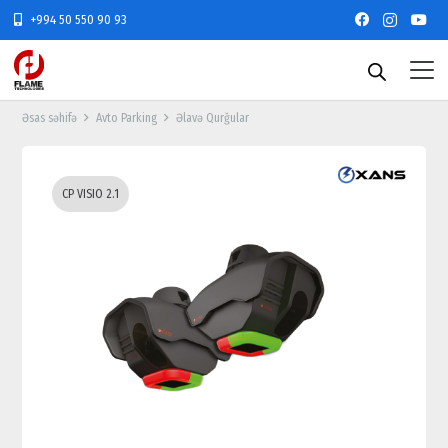
+994 50 550 90 93
Əsas səhifə
Avto Parking
Əlavə Qurğular
CP VISIO 2.1