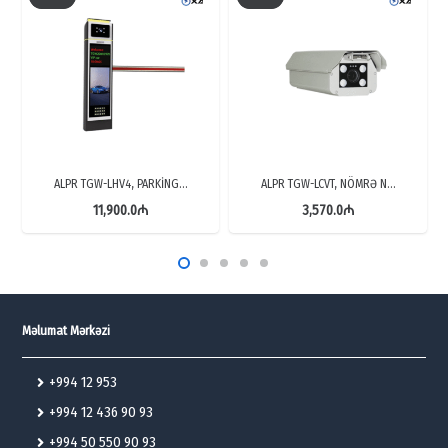
ALPR TGW-LHV4, PARKİNG…
ALPR TGW-LCVT, NÖMRƏ N…
11,900.0
₼
3,570.0
₼
Məlumat Mərkəzi
+994 12 953
+994 12 436 90 93
+994 50 550 90 93