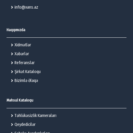
info@xans.az
Haqqımızda
Xidmətlər
Xəbərlər
Referanslar
Şirkət Kataloqu
Bizimlə Əlaqə
Məhsul Kataloqu
Təhlükəsizlik Kameraları
Qeydedicilər