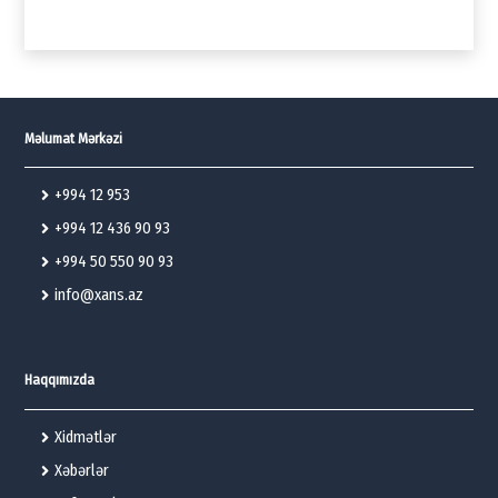
Məlumat Mərkəzi
+994 12 953
+994 12 436 90 93
+994 50 550 90 93
info@xans.az
Haqqımızda
Xidmətlər
Xəbərlər