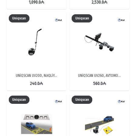
1,090.0
₼
2,530.0
₼
Uniqscan
Uniqscan
UNİQSCAN UV200, NƏQLİY…
UNİQSCAN UV260, AVTOMO…
240.0
₼
560.0
₼
Uniqscan
Uniqscan