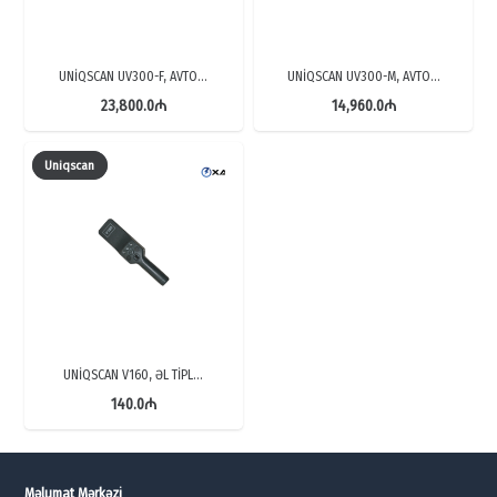
UNİQSCAN UV300-F, AVTO…
UNİQSCAN UV300-M, AVTO…
23,800.0
₼
14,960.0
₼
Uniqscan
UNİQSCAN V160, ƏL TİPL…
140.0
₼
Məlumat Mərkəzi