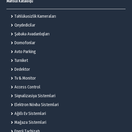
Məhsul Kataloqu
Təhlükəsizlik Kameraları
Qeydedicilər
Şəbəkə Avadanlıqları
Domofonlar
Avto Parking
Turniket
Dedektor
Tv & Monitor
Access Control
Siqnalizasiya Sistemləri
Elektron Növbə Sistemləri
Ağıllı Ev Sistemləri
Mağaza Sistemləri
Enerji Təchizatı