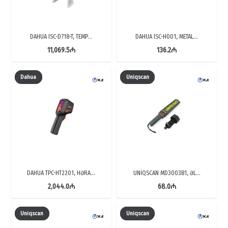
DAHUA ISC-D718-T, TEMP…
DAHUA ISC-H001, METAL…
11,069.5
₼
136.2
₼
Dahua
Uniqscan
DAHUA TPC-HT2201, HƏRA…
UNİQSCAN MD3003B1, ƏL…
2,044.0
₼
68.0
₼
Uniqscan
Uniqscan