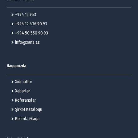
+994 12 953
+994 12 436 90 93
+994 50 550 90 93
info@xans.az
Haqqımızda
Xidmətlər
Xəbərlər
Referanslar
Şirkət Kataloqu
Bizimlə Əlaqə