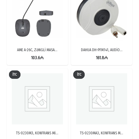
AME A-26C, ZƏNGLİ MASA…
DAHUA DH-PFM141, AUDİO…
103.6
₼
161.8
₼
İTC
İTC
TS-0230M3, KONFRANS Mİ…
TS-0230MA3, KONFRANS M…