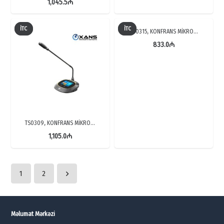
1,045.5
₼
İTC
İTC
TS0315, KONFRANS MİKRO…
833.0
₼
TS0309, KONFRANS MİKRO…
1,105.0
₼
1
2
Məlumat Mərkəzi