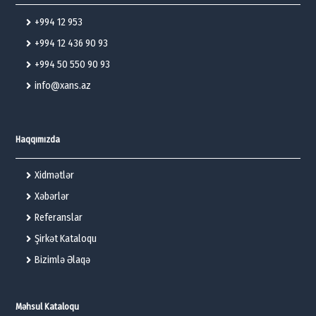
+994 12 953
+994 12 436 90 93
+994 50 550 90 93
info@xans.az
Haqqımızda
Xidmətlər
Xəbərlər
Referanslar
Şirkət Kataloqu
Bizimlə Əlaqə
Məhsul Kataloqu