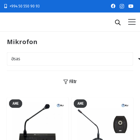
+994 50 550 90 93
Mikrofon
Filtr
AME
AME