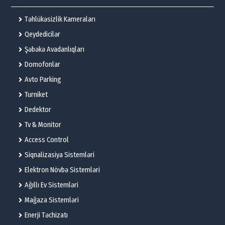
Təhlükəsizlik Kameraları
Qeydedicilər
Şəbəkə Avadanlıqları
Domofonlar
Avto Parking
Turniket
Dedektor
Tv & Monitor
Access Control
Siqnalizasiya Sistemləri
Elektron Növbə Sistemləri
Ağıllı Ev Sistemləri
Mağaza Sistemləri
Enerji Təchizatı