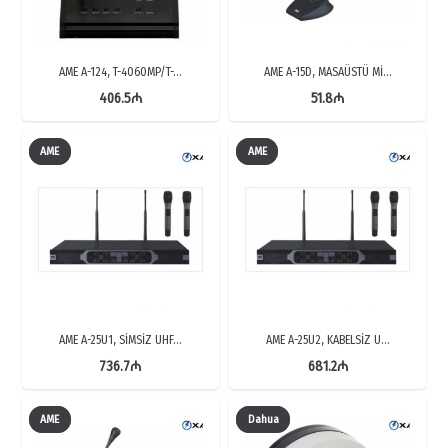
AME A-124, T-4060MP/T-…
AME A-15D, MASAÜSTÜ Mİ…
406.5
₼
51.8
₼
AME
AME
AME A-25U1, SİMSİZ UHF…
AME A-25U2, KABELSİZ U…
736.7
₼
681.2
₼
AME
Dahua