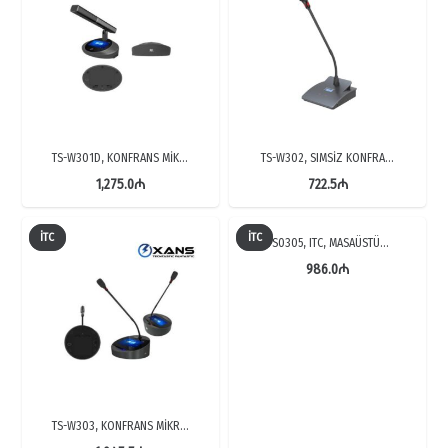
TS-W301D, KONFRANS MİK…
TS-W302, SIMSİZ KONFRA…
1,275.0
₼
722.5
₼
İTC
İTC
TS0305, ITC, MASAÜSTÜ…
986.0
₼
TS-W303, KONFRANS MİKR…