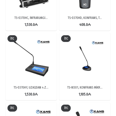
TS-0370HC, İNFRARƏNGİ…
TS-0370HD, KONFRANS, T…
1,530.0
₼
408.0
₼
İTC
İTC
TS-0370HY, UZAQDAN 4 Z…
TS-W301, KONFRANS MİKR…
1,530.0
₼
1,105.0
₼
İTC
İTC