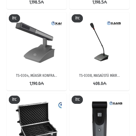
1,198.5
₼
1,198.5
₼
İTC
İTC
TS-0304, MÜASİR KONFRA…
TS-0308, MASAÜSTÜ MİKR…
1,190.0
₼
408.0
₼
İTC
İTC