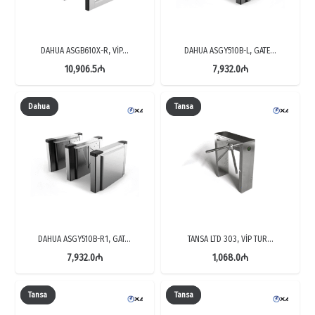
DAHUA ASGB610X-R, VİP…
DAHUA ASGY510B-L, GATE…
10,906.5
₼
7,932.0
₼
Dahua
Tansa
DAHUA ASGY510B-R1, GAT…
TANSA LTD 303, VİP TUR…
7,932.0
₼
1,068.0
₼
Tansa
Tansa