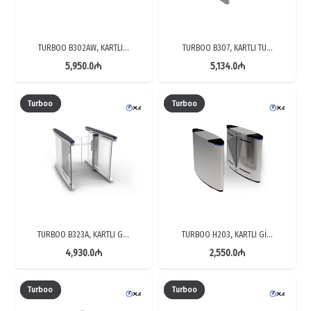
TURBOO B302AW, KARTLI…
TURBOO B307, KARTLI TU…
5,950.0
₼
5,134.0
₼
Turboo
Turboo
TURBOO B323A, KARTLI G…
TURBOO H203, KARTLI Gİ…
4,930.0
₼
2,550.0
₼
Turboo
Turboo