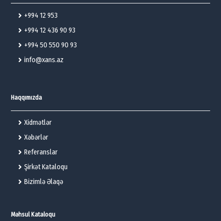
+994 12 953
+994 12 436 90 93
+994 50 550 90 93
info@xans.az
Haqqımızda
Xidmətlər
Xəbərlər
Referanslar
Şirkət Kataloqu
Bizimlə Əlaqə
Məhsul Kataloqu