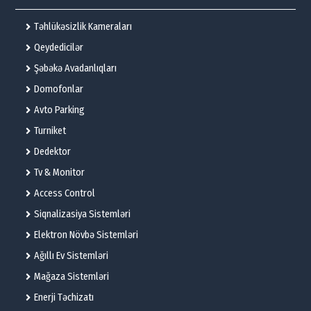
Təhlükəsizlik Kameraları
Qeydedicilər
Şəbəkə Avadanlıqları
Domofonlar
Avto Parking
Turniket
Dedektor
Tv & Monitor
Access Control
Siqnalizasiya Sistemləri
Elektron Növbə Sistemləri
Ağıllı Ev Sistemləri
Mağaza Sistemləri
Enerji Təchizatı