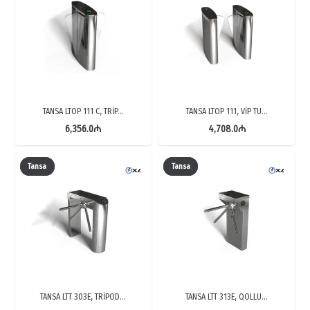
TANSA LTOP 111 C, TRİP…
TANSA LTOP 111, VİP TU…
6,356.0
₼
4,708.0
₼
Tansa
Tansa
TANSA LTT 303E, TRİPOD…
TANSA LTT 313E, QOLLU…