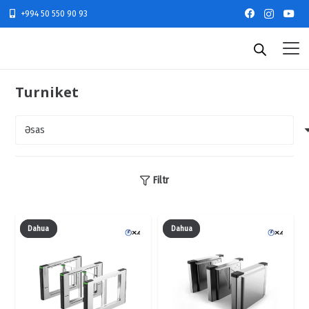
+994 50 550 90 93
Turniket
Filtr
Dahua
Dahua