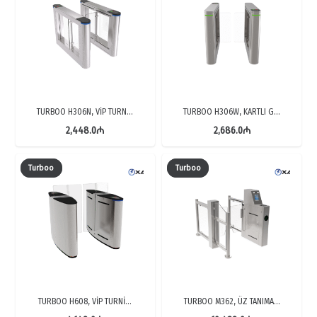
TURBOO H306N, VİP TURN…
TURBOO H306W, KARTLI G…
2,448.0
₼
2,686.0
₼
Turboo
Turboo
TURBOO H608, VİP TURNİ…
TURBOO M362, ÜZ TANIMA…