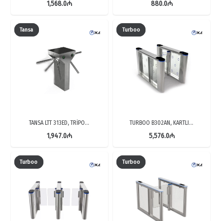
1,568.0
₼
880.0
₼
Tansa
Turboo
TANSA LTT 313ED, TRİPO…
TURBOO B302AN, KARTLI…
1,947.0
₼
5,576.0
₼
Turboo
Turboo