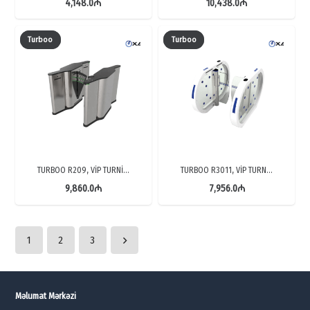
4,148.0
₼
10,438.0
₼
Turboo
Turboo
TURBOO R209, VİP TURNİ…
TURBOO R3011, VİP TURN…
9,860.0
₼
7,956.0
₼
1
2
3
Məlumat Mərkəzi