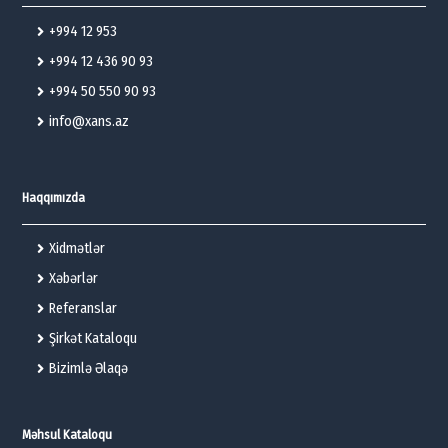
+994 12 953
+994 12 436 90 93
+994 50 550 90 93
info@xans.az
Haqqımızda
Xidmətlər
Xəbərlər
Referanslar
Şirkət Kataloqu
Bizimlə Əlaqə
Məhsul Kataloqu