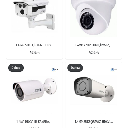
1.4 MP SUKEÇİRMƏZ HDCV…
1.4MP 720P SUKEÇİRMƏZ,…
42.6
₼
42.6
₼
Dahua
Dahua
1.4MP HDCVI IR KAMERA,…
1.4MP SUKEÇİRMƏZ HDCVI…