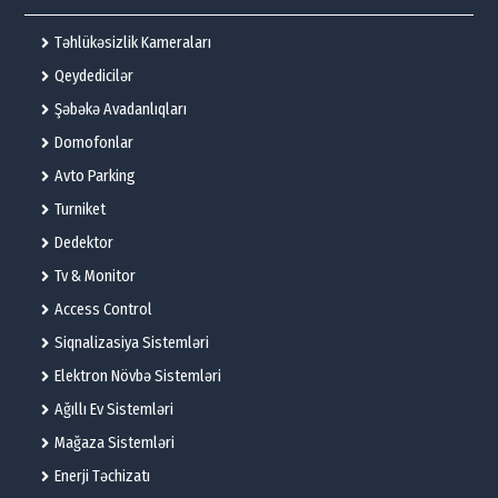
Təhlükəsizlik Kameraları
Qeydedicilər
Şəbəkə Avadanlıqları
Domofonlar
Avto Parking
Turniket
Dedektor
Tv & Monitor
Access Control
Siqnalizasiya Sistemləri
Elektron Növbə Sistemləri
Ağıllı Ev Sistemləri
Mağaza Sistemləri
Enerji Təchizatı