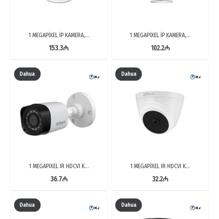
1 MEGAPİXEL İP KAMERA,…
1 MEGAPİXEL İP KAMERA,…
153.3
₼
102.2
₼
Dahua
Dahua
1 MEGAPİXEL IR HDCVI K…
1 MEGAPİXEL IR HDCVI K…
36.7
₼
32.2
₼
Dahua
Dahua