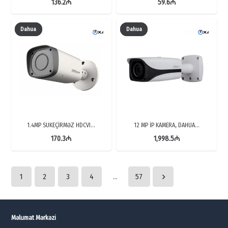
136.2
₼
59.6
₼
Dahua
Dahua
1.4MP SUKEÇİRMƏZ HDCVI…
12 MP İP KAMERA, DAHUA…
170.3
₼
1,998.5
₼
1
2
3
4
…
57
Məlumat Mərkəzi