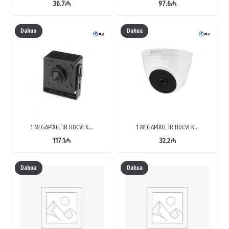
36.7
₼
97.6
₼
Dahua
Dahua
1 MEGAPİXEL IR HDCVI K…
1 MEGAPİXEL IR HDCVI K…
117.1
₼
32.2
₼
Dahua
Dahua