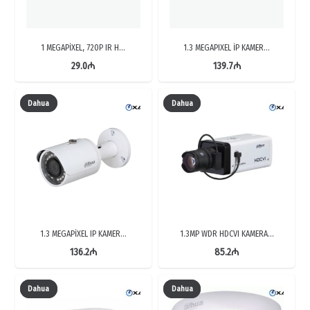
1 MEGAPİXEL, 720P IR H…
1.3 MEGAPIXEL İP KAMER…
29.0
₼
139.7
₼
Dahua
Dahua
1.3 MEGAPİXEL IP KAMER…
1.3MP WDR HDCVI KAMERA…
136.2
₼
85.2
₼
Dahua
Dahua