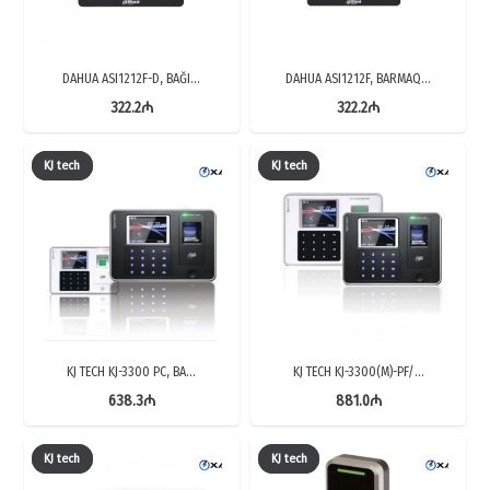
DAHUA ASI1212F-D, BAĞI…
DAHUA ASI1212F, BARMAQ…
322.2
₼
322.2
₼
KJ tech
KJ tech
KJ TECH KJ-3300 PC, BA…
KJ TECH KJ-3300(M)-PF/…
638.3
₼
881.0
₼
KJ tech
KJ tech