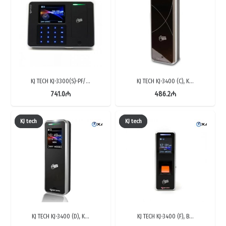
KJ TECH KJ-3300(S)-PF/…
KJ TECH KJ-3400 (C), K…
741.0
₼
486.2
₼
KJ tech
KJ tech
KJ TECH KJ-3400 (D), K…
KJ TECH KJ-3400 (F), B…