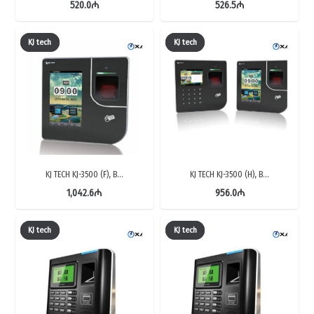
520.0
₼
526.5
₼
KJ tech
KJ tech
KJ TECH KJ-3500 (F), B…
KJ TECH KJ-3500 (H), B…
1,042.6
₼
956.0
₼
KJ tech
KJ tech