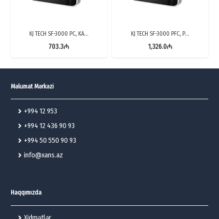
KJ TECH SF-3000 PC, KA…
KJ TECH SF-3000 PFC, P…
703.3
₼
1,326.0
₼
Məlumat Mərkəzi
+994 12 953
+994 12 436 90 93
+994 50 550 90 93
info@xans.az
Haqqımızda
Xidmətlər