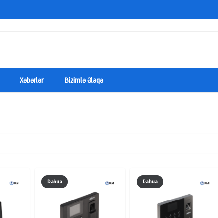
Xəbərlər
Bizimlə Əlaqə
Dahua
Dahua