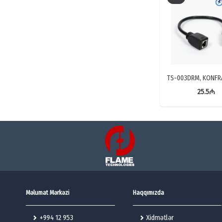
TS-003DRM, KONFR
25.5
₼
Məlumat Mərkəzi
Haqqımızda
+994 12 953
Xidmətlər