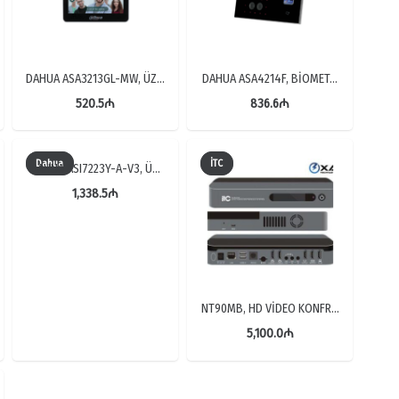
DAHUA ASA3213GL-MW, ÜZ…
DAHUA ASA4214F, BİOMET…
520.5
₼
836.6
₼
Dahua
İTC
DAHUA ASI7223Y-A-V3, Ü…
1,338.5
₼
NT90MB, HD VİDEO KONFR…
5,100.0
₼