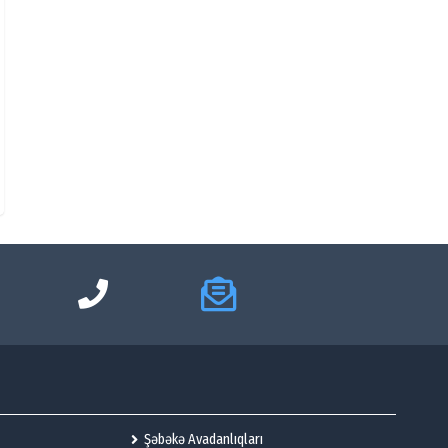
Şəbəkə Avadanlıqları