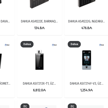
, DAVA…
DAHUA ASA1222E, BARMAQ…
DAHUA ASA1222G, NƏZARƏ…
134.8
₼
476.8
₼
Dahua
Dahua
BİOMET…
DAHUA ASI7213X-T1, ÜZ…
DAHUA ASI7214Y-V3, ÜZ…
6,812.0
₼
1,254.9
₼
İTC
İTC