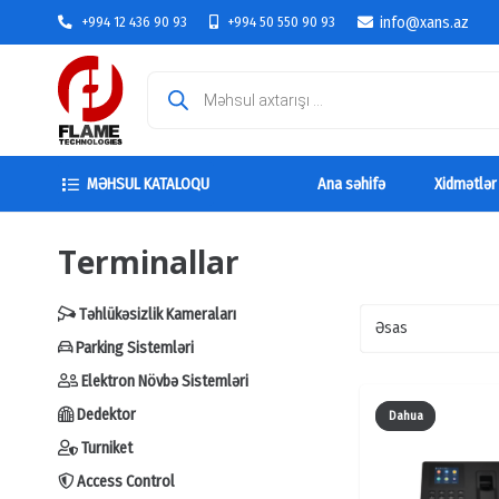
info@xans.az
+994 12 436 90 93
+994 50 550 90 93
Products
search
MƏHSUL KATALOQU
Ana səhifə
Xidmətlər
Terminallar
Təhlükəsizlik Kameraları
Parking Sistemləri
Elektron Növbə Sistemləri
Dedektor
Dahua
Turniket
Access Control