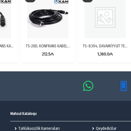
ANS KA…
TS-20D, KONFRANS KABEL…
TS-8304, DAVAMİYYƏT TE…
212.5
₼
1,360.0
₼
Məhsul Kataloqu
Təhlükəsizlik Kameraları
Qeydedicilər