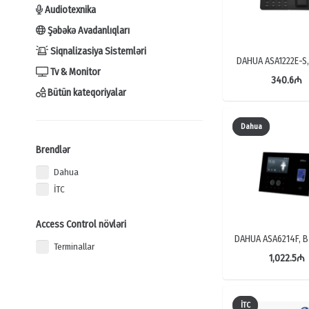
Audiotexnika
Şəbəkə Avadanlıqları
Siqnalizasiya Sistemləri
DAHUA ASA1222E-S
Tv & Monitor
340.6
₼
Bütün kateqoriyalar
Dahua
Brendlər
Dahua
İTC
Access Control növləri
DAHUA ASA6214F, 
Terminallar
1,022.5
₼
İTC