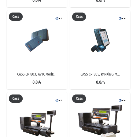
0.0
₼
0.0
₼
Cass
Cass
CASS CP-803, AVTOMATİK…
CASS CP-805, PARKİNG M…
0.0
₼
0.0
₼
Cass
Cass