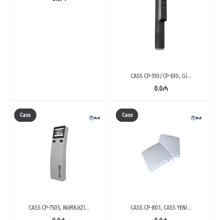
CASS CP-510/CP-610, Gİ…
0.0
₼
Cass
Cass
CASS CP-7505, MƏRKƏZİ…
CASS CP-801, CASS YENİ…