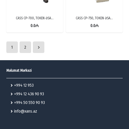
CASS CP–700, TOKEN ƏSA…
CASS CP–750, TOKEN ƏSA…
0.0
₼
0.0
₼
1
2
Məlumat Mərkəzi
+994 12 953
+994 12 436 90 93
+994 50 550 90 93
info@xans.az