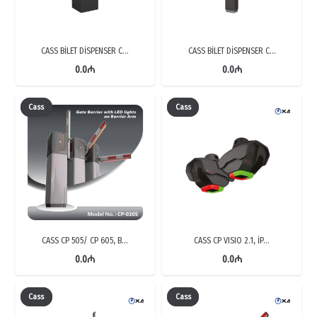
CASS BİLET DİSPENSER C…
CASS BİLET DİSPENSER C…
0.0
₼
0.0
₼
Cass
Cass
CASS CP 505/ CP 605, B…
CASS CP VISIO 2.1, İP…
0.0
₼
0.0
₼
Cass
Cass