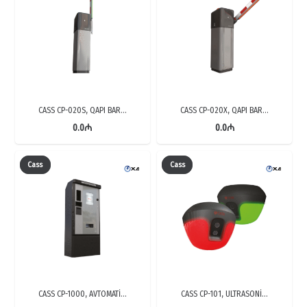
CASS CP-020S, QAPI BAR…
CASS CP-020X, QAPI BAR…
0.0
₼
0.0
₼
Cass
Cass
CASS CP-1000, AVTOMATİ…
CASS CP-101, ULTRASONİ…