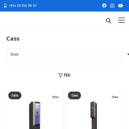
+994 50 550 90 93
Cass
Filtr
Cass
Cass