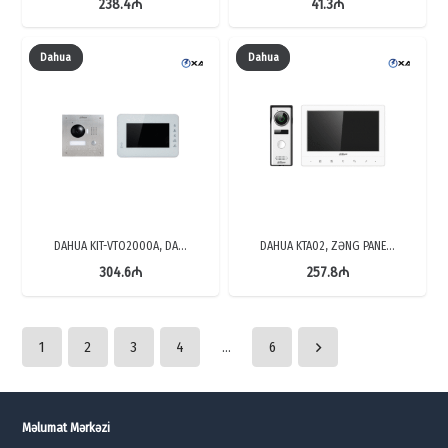
238.4
₼
41.3
₼
Dahua
Dahua
DAHUA KIT-VTO2000A, DA…
DAHUA KTA02, ZƏNG PANE…
304.6
₼
257.8
₼
1
2
3
4
…
6
Məlumat Mərkəzi