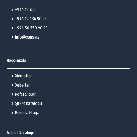
+994 12 953
+994 12 436 90 93
+994 50 550 90 93
info@xans.az
Haqqımızda
Xidmətlər
Xəbərlər
Referanslar
Şirkət Kataloqu
Bizimlə Əlaqə
Məhsul Kataloqu