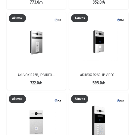
773.0
₼
352.0
₼
Akuvox
Akuvox
AKUVOX R26B, İP VİDEO…
AKUVOX R26C, İP VİDEO…
722.0
₼
595.0
₼
Akuvox
Akuvox