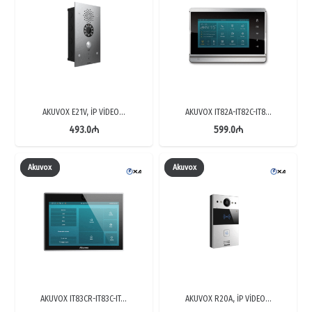
AKUVOX E21V, İP VİDEO…
AKUVOX IT82A-IT82C-IT8…
493.0
₼
599.0
₼
Akuvox
Akuvox
AKUVOX IT83CR-IT83C-IT…
AKUVOX R20A, İP VİDEO…