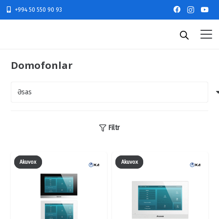
+994 50 550 90 93
Domofonlar
Filtr
Akuvox
Akuvox