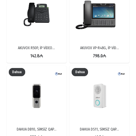
AKUVOX R50P, İP VİDEO…
AKUVOX VP-R48G, İP VİD…
142.8
₼
798.0
₼
Dahua
Dahua
DAHUA DB10, SİMSİZ QAP…
DAHUA DS11, SİMSİZ QAP…