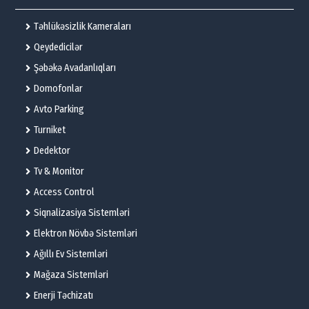
Təhlükəsizlik Kameraları
Qeydedicilər
Şəbəkə Avadanlıqları
Domofonlar
Avto Parking
Turniket
Dedektor
Tv & Monitor
Access Control
Siqnalizasiya Sistemləri
Elektron Növbə Sistemləri
Ağıllı Ev Sistemləri
Mağaza Sistemləri
Enerji Təchizatı