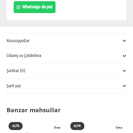
LİSENZİYANI
WhatsApp-da yaz
TANIYAN
KAMERALAR,
AVTOMOBİL
TANINMA
Xüsusiyyətlər
SİSTEMİ
SATIŞI
Ödəniş və Çatdırılma
quantity
Şərhlər (0)
Şərh yaz
Bənzər məhsullar
ALPR
ALPR