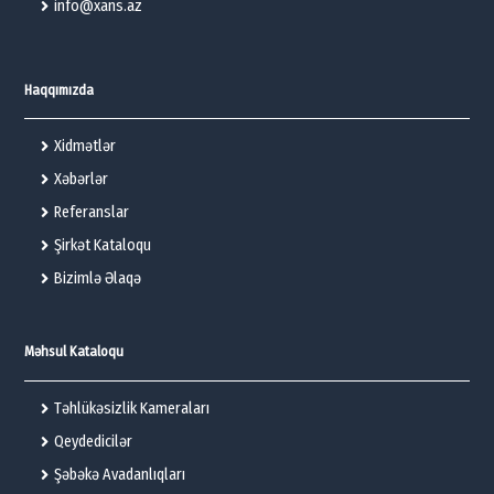
info@xans.az
Haqqımızda
Xidmətlər
Xəbərlər
Referanslar
Şirkət Kataloqu
Bizimlə Əlaqə
Məhsul Kataloqu
Təhlükəsizlik Kameraları
Qeydedicilər
Şəbəkə Avadanlıqları