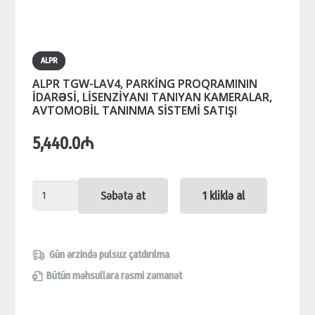
ALPR
ALPR TGW-LAV4, PARKİNG PROQRAMININ
İDARƏSİ, LİSENZİYANI TANIYAN KAMERALAR,
AVTOMOBİL TANINMA SİSTEMİ SATIŞI
5,440.0
₼
ALPR
Səbətə at
1 kliklə al
TGW-
LAV4,
PARKİNG
Gün ərzində pulsuz çatdırılma
PROQRAMININ
Bütün məhsullara rəsmi zəmanət
İDARƏSİ,