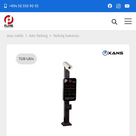
+994 50 550 90 93
Əsas səhifə
Avto Parking
Parking kamerası
TGW-LAV4