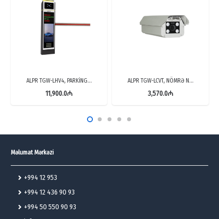
ALPR TGW-LHV4, PARKİNG…
ALPR TGW-LCVT, NÖMRƏ N…
11,900.0
₼
3,570.0
₼
Məlumat Mərkəzi
+994 12 953
+994 12 436 90 93
+994 50 550 90 93