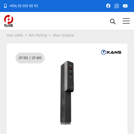
+994 50 550 90 93
Əsas səhifə
Avto Parking
Əlavə Qurğular
CP-510 / CP-610