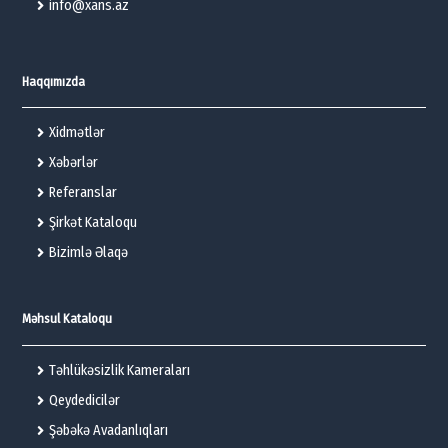
info@xans.az
Haqqımızda
Xidmətlər
Xəbərlər
Referanslar
Şirkət Kataloqu
Bizimlə Əlaqə
Məhsul Kataloqu
Təhlükəsizlik Kameraları
Qeydedicilər
Şəbəkə Avadanlıqları