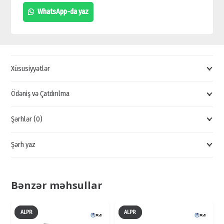
ÇIXIŞ
WhatsApp-da yaz
STANSİYALARI,
YENİ
NƏSİL
PARKİNG
Xüsusiyyətlər
SİSTEMLƏRİ,
TƏMASSIZ
Ödəniş və Çatdırılma
PARKİNG
Şərhlər (0)
APARATLARI
quantity
Şərh yaz
Bənzər məhsullar
ALPR
ALPR