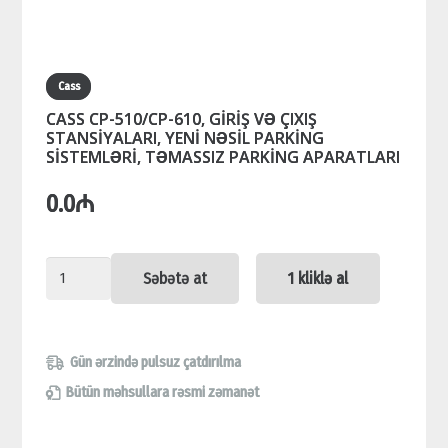
Cass
CASS CP-510/CP-610, GİRİŞ VƏ ÇIXIŞ
STANSİYALARI, YENİ NƏSİL PARKİNG
SİSTEMLƏRİ, TƏMASSIZ PARKİNG APARATLARI
0.0
₼
CASS
Səbətə at
1 kliklə al
CP-
510/CP-
610,
Gün ərzində pulsuz çatdırılma
GİRİŞ
Bütün məhsullara rəsmi zəmanət
VƏ