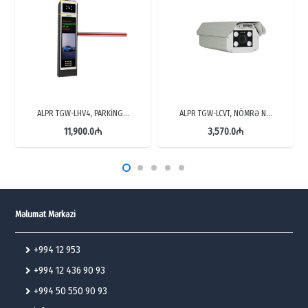
ALPR TGW-LHV4, PARKİNG…
ALPR TGW-LCVT, NÖMRƏ N…
11,900.0
₼
3,570.0
₼
Məlumat Mərkəzi
+994 12 953
+994 12 436 90 93
+994 50 550 90 93