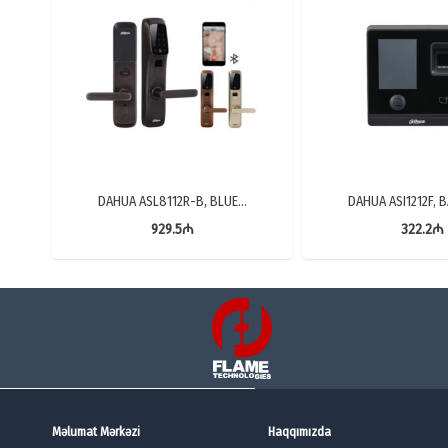
DAHUA ASL8112R-B, BLUE…
DAHUA ASI1212F,
929.5
₼
322.2
₼
Məlumat Mərkəzi
Haqqımızda