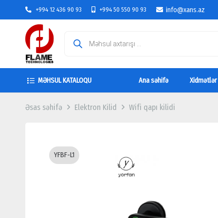
info@xans.az
+994 12 436 90 93
+994 50 550 90 93
Products
search
MƏHSUL KATALOQU
Ana səhifə
Xidmətlər
Əsas səhifə
Elektron Kilid
Wifi qapı kilidi
YFBF-L1