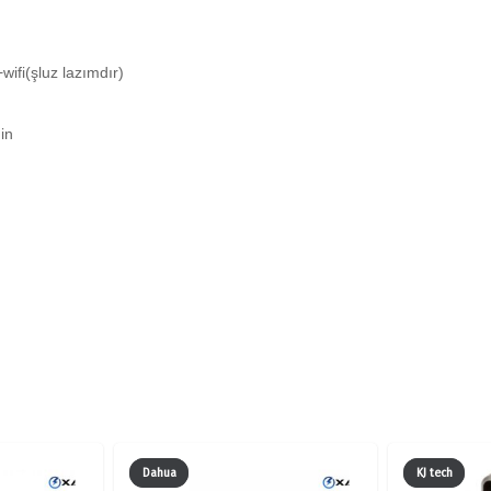
AÇARLI
SMART
ifi(şluz lazımdır)
LOCK
quantity
in
Dahua
KJ tech