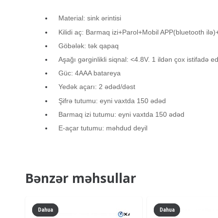
Material: sink ərintisi
Kilidi aç: Barmaq izi+Parol+Mobil APP(bluetooth ilə)+w
Göbələk: tək qapaq
Aşağı gərginlikli siqnal: <4.8V. 1 ildən çox istifadə ed
Güc: 4AAA batareya
Yedək açarı: 2 ədəd/dəst
Şifrə tutumu: eyni vaxtda 150 ədəd
Barmaq izi tutumu: eyni vaxtda 150 ədəd
E-açar tutumu: məhdud deyil
Bənzər məhsullar
Dahua
Dahua