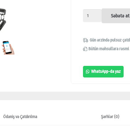
YORFAN
Səbətə at
YFBF-
L1,
TƏK
Gün ərzində pulsuz çatd
MANDALLI
Bütün məhsullara rəsmi
PAROLLU
BARMAQ
WhatsApp-da yaz
İZI
BLUETOOTH
KİLİDİ, AĞILLI
QAPI
KİLİDİ,
Ödəniş və Çatdırılma
Şərhlər (0)
ELEKTRON
VƏ