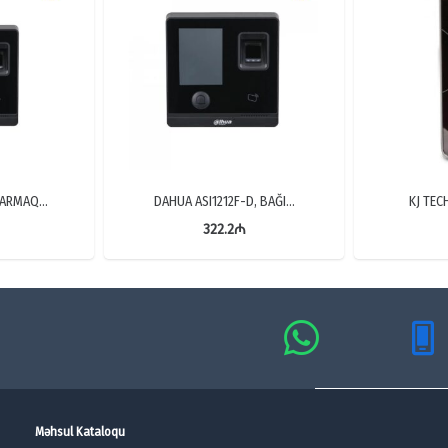
 BARMAQ…
DAHUA ASI1212F-D, BAĞI…
KJ TEC
322.2
₼
Məhsul Kataloqu