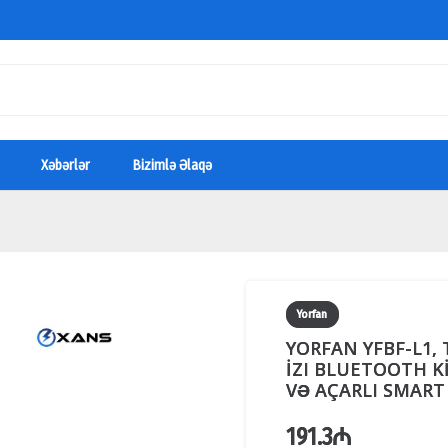
Xəbərlər
Bizimlə Əlaqə
Yorfan
YORFAN YFBF-L1,
İZI BLUETOOTH Kİ
VƏ AÇARLI SMART
191.3
₼