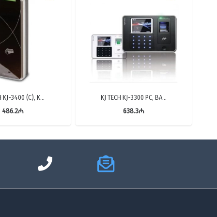
H KJ-3400 (C), K…
KJ TECH KJ-3300 PC, BA…
486.2
₼
638.3
₼