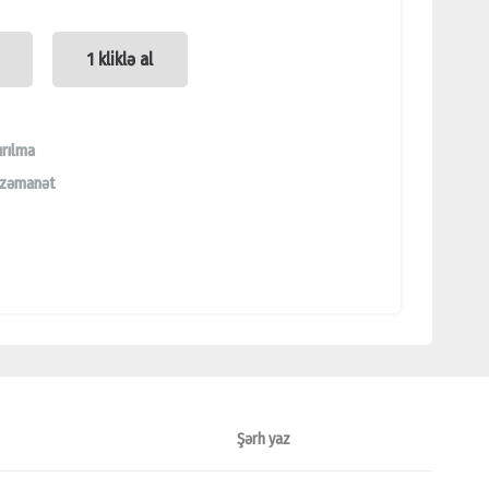
1 kliklə al
ırılma
 zəmanət
Şərh yaz