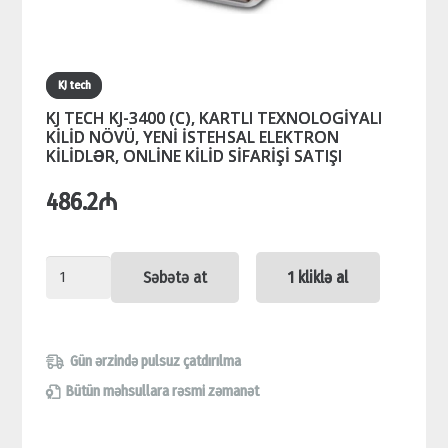
KJ tech
KJ TECH KJ-3400 (C), KARTLI TEXNOLOGİYALI
KİLİD NÖVÜ, YENİ İSTEHSAL ELEKTRON
KİLİDLƏR, ONLİNE KİLİD SİFARİŞİ SATIŞI
486.2
₼
KJ
Səbətə at
1 kliklə al
TECH
KJ-
3400
Gün ərzində pulsuz çatdırılma
(C),
Bütün məhsullara rəsmi zəmanət
KARTLI