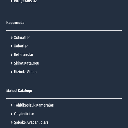
info@xans.az
Haqqımızda
Xidmətlər
Xəbərlər
Referanslar
Şirkət Kataloqu
Bizimlə Əlaqə
Məhsul Kataloqu
Təhlükəsizlik Kameraları
Qeydedicilər
Şəbəkə Avadanlıqları