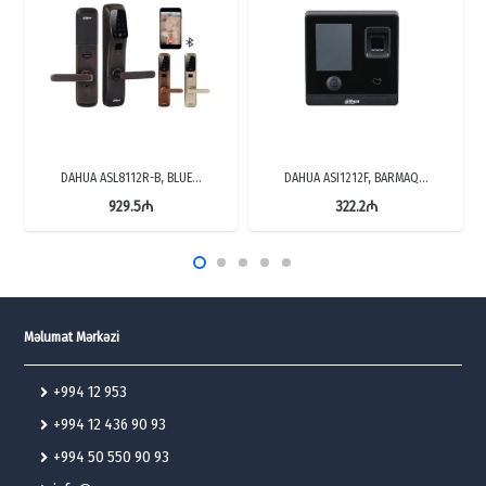
DAHUA ASL8112R-B, BLUE…
DAHUA ASI1212F, BARMAQ…
929.5
₼
322.2
₼
Məlumat Mərkəzi
+994 12 953
+994 12 436 90 93
+994 50 550 90 93