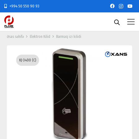
+994 50 550 90 93
Əsas səhifə
Elektron Kilid
Barmaq izi kilidi
KJ-3400 (C)