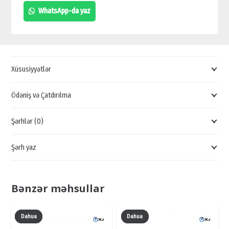
TEXNOLOGİYALI
WhatsApp-da yaz
KİLİD
NÖVÜ,
YENİ
İSTEHSAL
Xüsusiyyətlər
ELEKTRON
KİLİDLƏR,
Ödəniş və Çatdırılma
ONLİNE
Şərhlər (0)
KİLİD
SİFARİŞİ
Şərh yaz
SATIŞI
quantity
Bənzər məhsullar
Dahua
Dahua