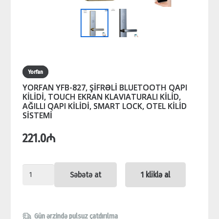
Yorfan
YORFAN YFB-827, ŞİFRƏLİ BLUETOOTH QAPI
KİLİDİ, TOUCH EKRAN KLAVIATURALI KİLİD,
AĞILLI QAPI KİLİDİ, SMART LOCK, OTEL KİLİD
SİSTEMİ
221.0
₼
YORFAN
Səbətə at
1 kliklə al
YFB-
827,
ŞİFRƏLİ
Gün ərzində pulsuz çatdırılma