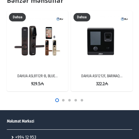
Bənzər məhsullar
quantity
Dahua
Dahua
DAHUA ASL8112R-B, BLUE…
DAHUA ASI1212F, BARMAQ…
929.5
₼
322.2
₼
Məlumat Mərkəzi
+994 12 953