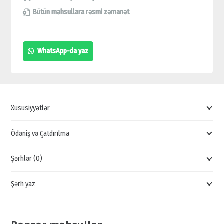
BLUETOOTH
Bütün məhsullara rəsmi zəmanət
QAPI
KİLİDİ,
WhatsApp-da yaz
TOUCH
EKRAN
KLAVIATURALI
KİLİD,
Xüsusiyyətlər
AĞILLI
QAPI
Ödəniş və Çatdırılma
KİLİDİ,
Şərhlər (0)
SMART
LOCK,
Şərh yaz
OTEL
KİLİD
SİSTEMİ