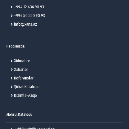
+994 12 436 90 93
+994 50 550 90 93
info@xans.az
Haqqımızda
Xidmətlər
Xəbərlər
Referanslar
Şirkət Kataloqu
Bizimlə Əlaqə
Məhsul Kataloqu