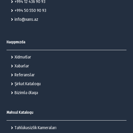
+994 12 436 90 93
+994 50 550 90 93
info@xans.az
Haqqımızda
Xidmətlər
Xəbərlər
Referanslar
Şirkət Kataloqu
Bizimlə Əlaqə
Məhsul Kataloqu
Təhlükəsizlik Kameraları