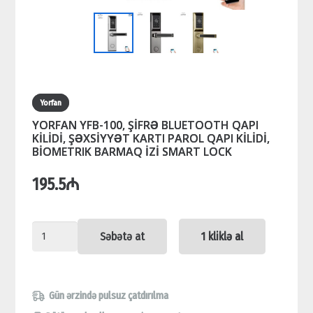
Yorfan
YORFAN YFB-100, ŞİFRƏ BLUETOOTH QAPI
KİLİDİ, ŞƏXSİYYƏT KARTI PAROL QAPI KİLİDİ,
BİOMETRIK BARMAQ İZİ SMART LOCK
195.5
₼
YORFAN
Səbətə at
1 kliklə al
YFB-
100,
ŞİFRƏ
Gün ərzində pulsuz çatdırılma