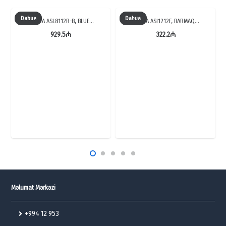
Dahua
Dahua
DAHUA ASL8112R-B, BLUE…
DAHUA ASI1212F, BARMAQ…
929.5
₼
322.2
₼
Məlumat Mərkəzi
+994 12 953