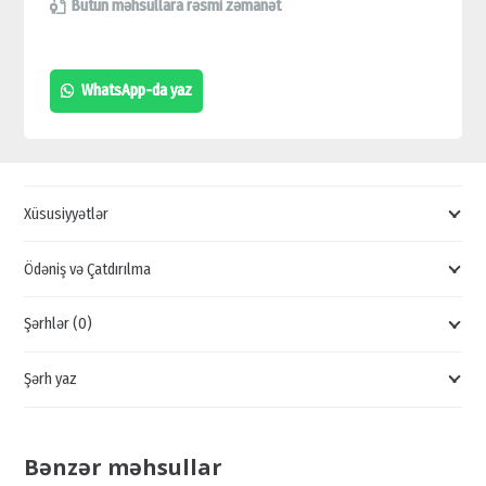
BLUETOOTH
Bütün məhsullara rəsmi zəmanət
QAPI
KİLİDİ,
WhatsApp-da yaz
ŞƏXSİYYƏT
KARTI
PAROL
QAPI
Xüsusiyyətlər
KİLİDİ,
BİOMETRIK
Ödəniş və Çatdırılma
BARMAQ
Şərhlər (0)
İZİ
SMART
Şərh yaz
LOCK
quantity
Bənzər məhsullar