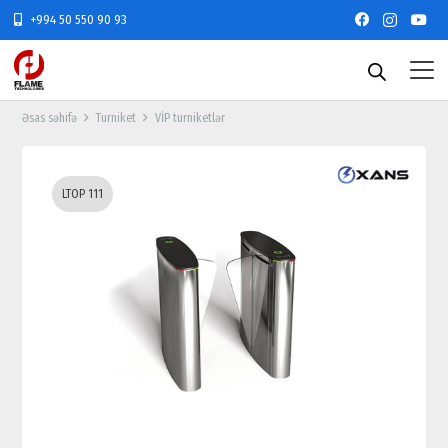
+994 50 550 90 93
Əsas səhifə
Turniket
VİP turniketlər
LTOP 111