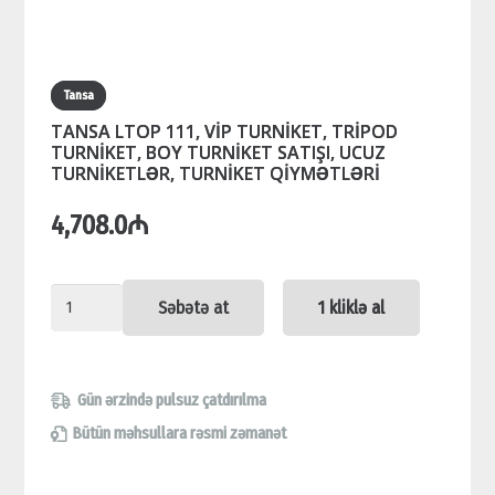
Tansa
TANSA LTOP 111, VİP TURNİKET, TRİPOD
TURNİKET, BOY TURNİKET SATIŞI, UCUZ
TURNİKETLƏR, TURNİKET QİYMƏTLƏRİ
4,708.0
₼
TANSA
Səbətə at
1 kliklə al
LTOP
111,
VİP
Gün ərzində pulsuz çatdırılma
TURNİKET,
Bütün məhsullara rəsmi zəmanət
TRİPOD