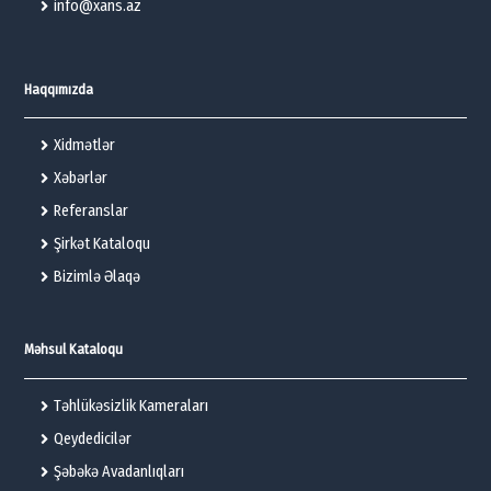
info@xans.az
Haqqımızda
Xidmətlər
Xəbərlər
Referanslar
Şirkət Kataloqu
Bizimlə Əlaqə
Məhsul Kataloqu
Təhlükəsizlik Kameraları
Qeydedicilər
Şəbəkə Avadanlıqları