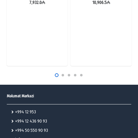
7,932.0
₼
10,906.5
₼
Məlumat Mərkəzi
+994 12 953
+994 12 436 90 93
+994 50 550 90 93