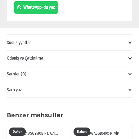
TURNİKET,
WhatsApp-da yaz
BOY
TURNİKET
SATIŞI,
UCUZ
Xüsusiyyətlər
TURNİKETLƏR,
TURNİKET
Ödəniş və Çatdırılma
QİYMƏTLƏRİ
Şərhlər (0)
quantity
Şərh yaz
Bənzər məhsullar
Dahua
Dahua
DAHUA ASGY510B-R1, GAT…
DAHUA ASGB610X-R, VİP…