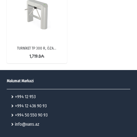
TURNİKET TP 300 R, ÖZA…
1,719.0
₼
Məlumat Mərkəzi
+994 12 953
+994 12 436 90 93
+994 50 550 90 93
info@xans.az