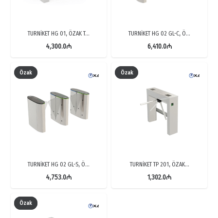
TURNİKET HG 01, ÖZAK T…
TURNİKET HG 02 GL-C, Ö…
4,300.0
₼
6,410.0
₼
Özak
Özak
TURNİKET HG 02 GL-S, Ö…
TURNİKET TP 201, ÖZAK…
4,753.0
₼
1,302.0
₼
Özak