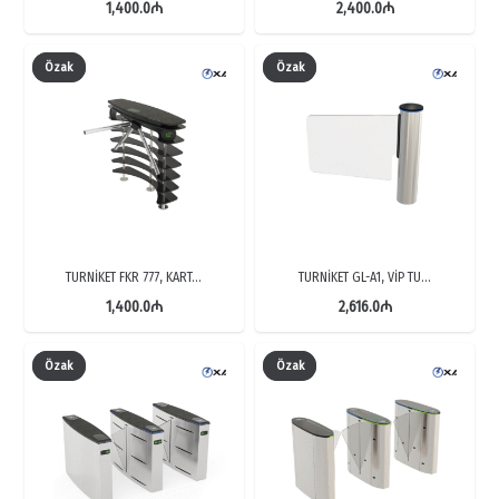
1,400.0
₼
2,400.0
₼
Özak
Özak
TURNİKET FKR 777, KART…
TURNİKET GL-A1, VİP TU…
1,400.0
₼
2,616.0
₼
Özak
Özak