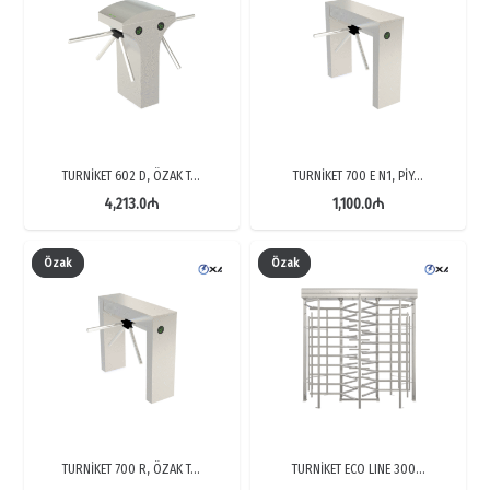
TURNİKET 602 D, ÖZAK T…
TURNİKET 700 E N1, PİY…
4,213.0
₼
1,100.0
₼
Özak
Özak
TURNİKET 700 R, ÖZAK T…
TURNİKET ECO LINE 300…