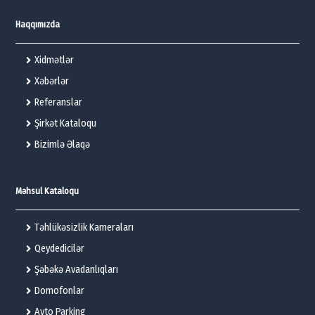
Haqqımızda
Xidmətlər
Xəbərlər
Referanslar
Şirkət Kataloqu
Bizimlə Əlaqə
Məhsul Kataloqu
Təhlükəsizlik Kameraları
Qeydedicilər
Şəbəkə Avadanlıqları
Domofonlar
Avto Parking