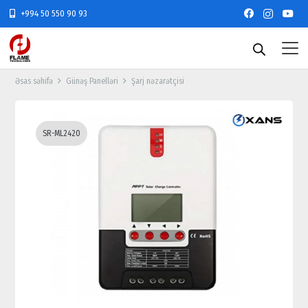
+994 50 550 90 93
Əsas səhifə
Günəş Panelləri
Şarj nəzarətçisi
SR-ML2420