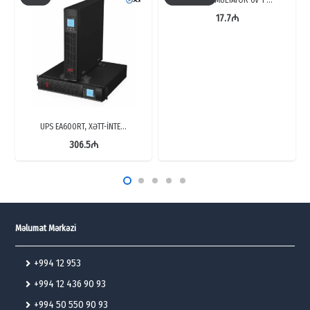
17.7
₼
UPS EA600RT, XƏTT-İNTE…
306.5
₼
Məlumat Mərkəzi
+994 12 953
+994 12 436 90 93
+994 50 550 90 93