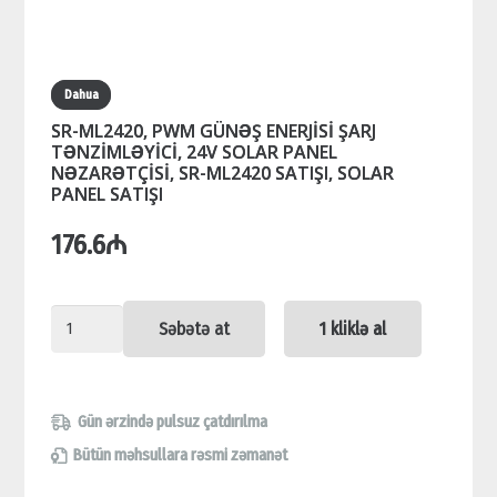
Dahua
SR-ML2420, PWM GÜNƏŞ ENERJİSİ ŞARJ
TƏNZİMLƏYİCİ, 24V SOLAR PANEL
NƏZARƏTÇİSİ, SR-ML2420 SATIŞI, SOLAR
PANEL SATIŞI
176.6
₼
SR-
Səbətə at
1 kliklə al
ML2420,
PWM
GÜNƏŞ
Gün ərzində pulsuz çatdırılma
ENERJİSİ
Bütün məhsullara rəsmi zəmanət
ŞARJ