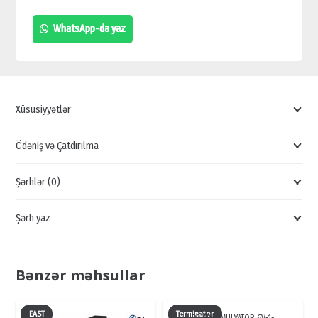
TƏNZİMLƏYİCİ,
WhatsApp-da yaz
24V
SOLAR
PANEL
NƏZARƏTÇİSİ,
Xüsusiyyətlər
SR-
ML2420
Ödəniş və Çatdırılma
SATIŞI,
Şərhlər (0)
SOLAR
PANEL
Şərh yaz
SATIŞI
quantity
Bənzər məhsullar
EAST
Terminator
UPS AKKUMULYATOR 6V-1-…