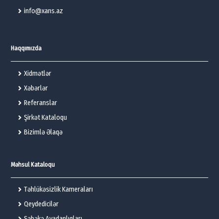
info@xans.az
Haqqımızda
Xidmətlər
Xəbərlər
Referanslar
Şirkət Kataloqu
Bizimlə Əlaqə
Məhsul Kataloqu
Təhlükəsizlik Kameraları
Qeydedicilər
Şəbəkə Avadanlıqları