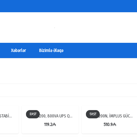
Xəbərlər
Bizimlə Əlaqə
EAST
EAST
 STABİ…
UPS EA200, 800VA UPS Q…
UPS EA200N, İMPLUS GÜC…
119.2
₼
510.9
₼