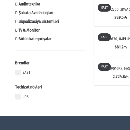
Audiotexnika
EAST
UPS EA2200, 2KVA
Şəbəkə Avadanlıqları
289.5
₼
Siqnalizasiya Sistemləri
Tv & Monitor
EAST
UPS EA630, İMPL
Bütün kateqoriyalar
681.2
₼
Brendlər
EAST
UPS EA9010PS, EA
EAST
2,724.8
₼
Təchizat növləri
UPS