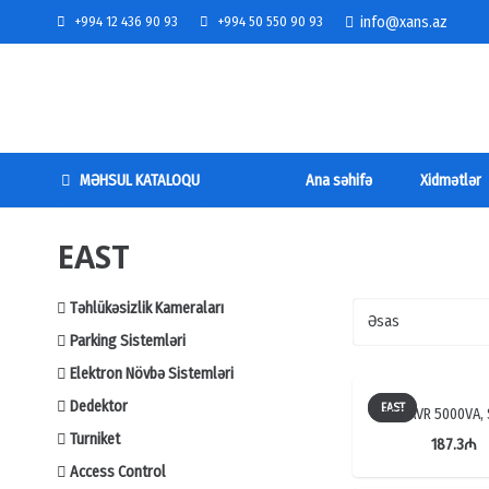
info@xans.az
+994 12 436 90 93
+994 50 550 90 93
MƏHSUL KATALOQU
Ana səhifə
Xidmətlər
EAST
Təhlükəsizlik Kameraları
Parking Sistemləri
Elektron Növbə Sistemləri
Dedektor
EAST
EAST AVR 5000VA,
Turniket
187.3
₼
Access Control