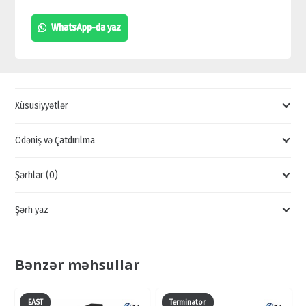
TƏNZİMLƏYİCİ,
WhatsApp-da yaz
SR-
HP2420
UCUZ
SATIŞI,
Xüsusiyyətlər
SOLAR
PANEL
Ödəniş və Çatdırılma
NƏZARƏTÇİSİ,
Şərhlər (0)
SR-
HP2420
Şərh yaz
QİYMƏTİ
quantity
Bənzər məhsullar
EAST
Terminator