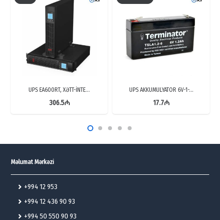
UPS EA600RT, XƏTT-İNTE…
UPS AKKUMULYATOR 6V-1-…
306.5
₼
17.7
₼
Məlumat Mərkəzi
+994 12 953
+994 12 436 90 93
+994 50 550 90 93