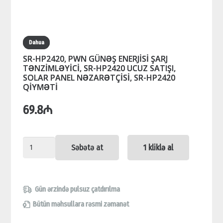
Dahua
SR-HP2420, PWN GÜNƏŞ ENERJİSİ ŞARJ
TƏNZİMLƏYİCİ, SR-HP2420 UCUZ SATIŞI,
SOLAR PANEL NƏZARƏTÇİSİ, SR-HP2420
QİYMƏTİ
69.8
₼
SR-
Səbətə at
1 kliklə al
HP2420,
PWN
GÜNƏŞ
Gün ərzində pulsuz çatdırılma
ENERJİSİ
Bütün məhsullara rəsmi zəmanət
ŞARJ