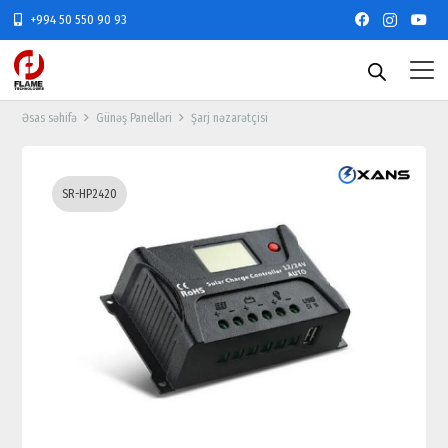
+994 50 550 90 93
Əsas səhifə
Günəş Panelləri
Şarj nəzarətçisi
SR-HP2420