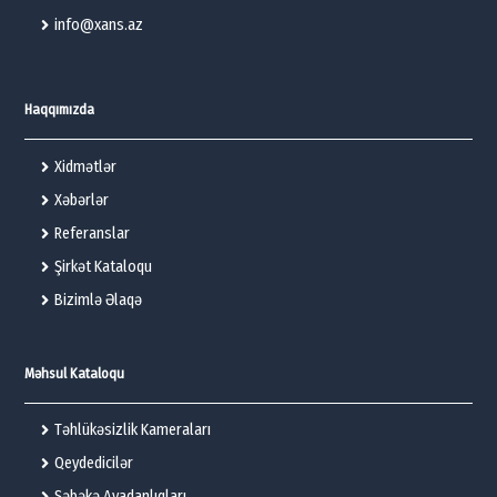
info@xans.az
Haqqımızda
Xidmətlər
Xəbərlər
Referanslar
Şirkət Kataloqu
Bizimlə Əlaqə
Məhsul Kataloqu
Təhlükəsizlik Kameraları
Qeydedicilər
Şəbəkə Avadanlıqları