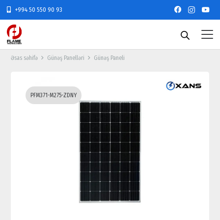
+994 50 550 90 93
Əsas səhifə
Günəş Panelləri
Günəş Paneli
PFM371-M275-ZDNY