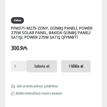
Dahua
PFM371-M275-ZDNY, GÜNƏŞ PANELİ, POWER
275W SOLAR PANEL, BAKIDA GÜNƏŞ PANELİ
SATIŞI, POWER 275W SATIŞ QİYMƏTİ
300.9
₼
PFM371-
Səbətə at
1 kliklə al
M275-
ZDNY,
GÜNƏŞ
Gün ərzində pulsuz çatdırılma
PANELİ,
Bütün məhsullara rəsmi zəmanət
POWER