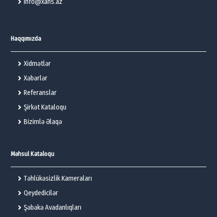
info@xans.az
Haqqımızda
Xidmətlər
Xəbərlər
Referanslar
Şirkət Kataloqu
Bizimlə Əlaqə
Məhsul Kataloqu
Təhlükəsizlik Kameraları
Qeydedicilər
Şəbəkə Avadanlıqları