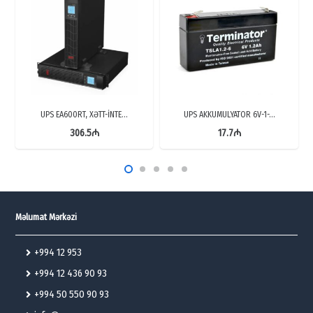
UPS EA600RT, XƏTT-İNTE…
UPS AKKUMULYATOR 6V-1-…
306.5
₼
17.7
₼
Məlumat Mərkəzi
+994 12 953
+994 12 436 90 93
+994 50 550 90 93