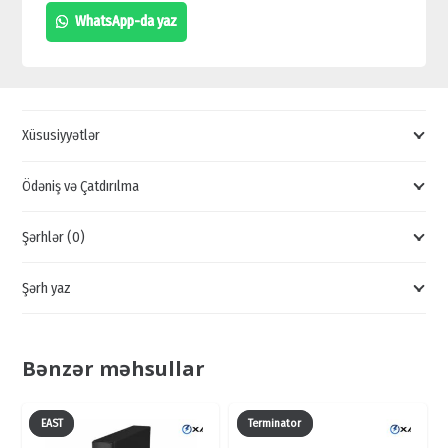
275W
WhatsApp-da yaz
SOLAR
PANEL,
BAKIDA
GÜNƏŞ
Xüsusiyyətlər
PANELİ
SATIŞI,
Ödəniş və Çatdırılma
POWER
Şərhlər (0)
275W
SATIŞ
Şərh yaz
QİYMƏTİ
quantity
Bənzər məhsullar
EAST
Terminator