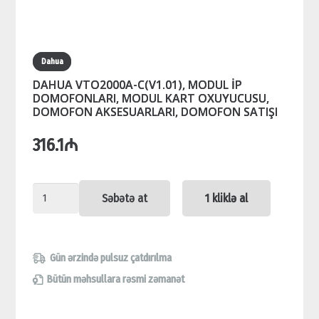
Dahua
DAHUA VTO2000A-C(V1.01), MODUL İP
DOMOFONLARI, MODUL KART OXUYUCUSU,
DOMOFON AKSESUARLARI, DOMOFON SATIŞI
316.1
₼
DAHUA
Səbətə at
1 kliklə al
VTO2000A-
C(V1.01),
MODUL
Gün ərzində pulsuz çatdırılma
İP
Bütün məhsullara rəsmi zəmanət
DOMOFONLARI,