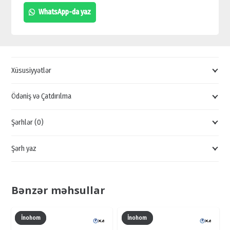
MODUL
WhatsApp-da yaz
KART
OXUYUCUSU,
DOMOFON
AKSESUARLARI,
Xüsusiyyətlər
DOMOFON
SATIŞI
Ödəniş və Çatdırılma
quantity
Şərhlər (0)
Şərh yaz
Bənzər məhsullar
İnohom
İnohom