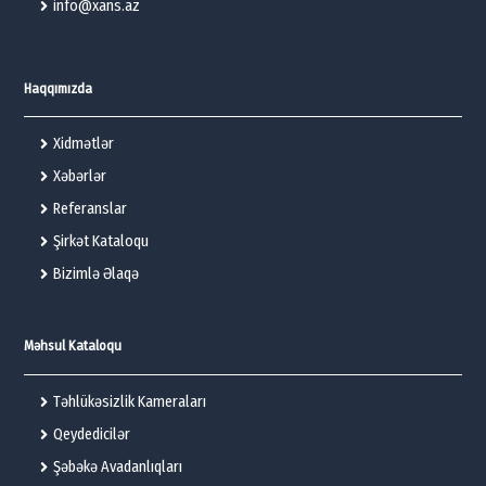
info@xans.az
Haqqımızda
Xidmətlər
Xəbərlər
Referanslar
Şirkət Kataloqu
Bizimlə Əlaqə
Məhsul Kataloqu
Təhlükəsizlik Kameraları
Qeydedicilər
Şəbəkə Avadanlıqları