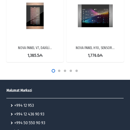
NOVA PANEL V7, DAXİLİ…
NOVA PANEL H10, SENSOR…
1,385.5
₼
1,776.0
₼
Məlumat Mərkəzi
+994 12 953
+994 12 436 90 93
+994 50 550 90 93