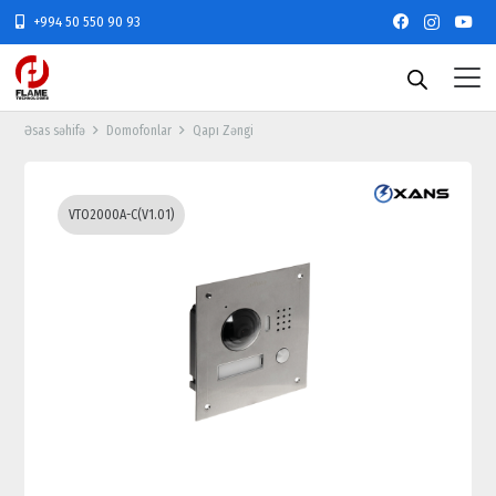
+994 50 550 90 93
Əsas səhifə
Domofonlar
Qapı Zəngi
VTO2000A-C(V1.01)