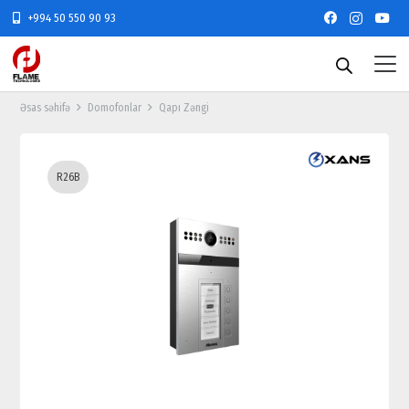
+994 50 550 90 93
Əsas səhifə
Domofonlar
Qapı Zəngi
R26B