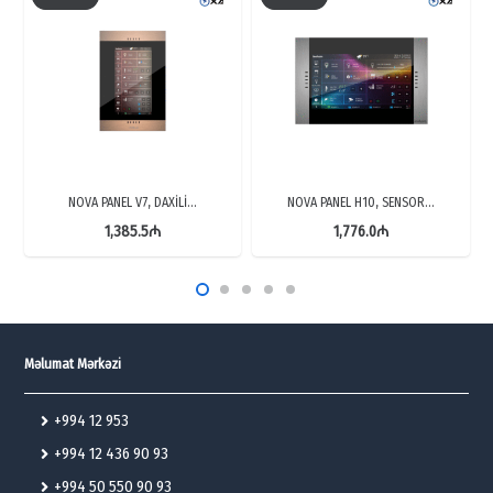
NOVA PANEL V7, DAXİLİ…
NOVA PANEL H10, SENSOR…
1,385.5
₼
1,776.0
₼
Məlumat Mərkəzi
+994 12 953
+994 12 436 90 93
+994 50 550 90 93