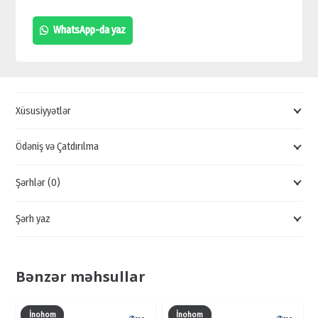
MEXANİKİ
WhatsApp-da yaz
DÜYMƏLİ
DOMOFONLAR,
DOMOFON
SATIŞI
Xüsusiyyətlər
ELANLARI,
AKUVOX
Ödəniş və Çatdırılma
DOMOFONLAR
Şərhlər (0)
quantity
Şərh yaz
Bənzər məhsullar
İnohom
İnohom