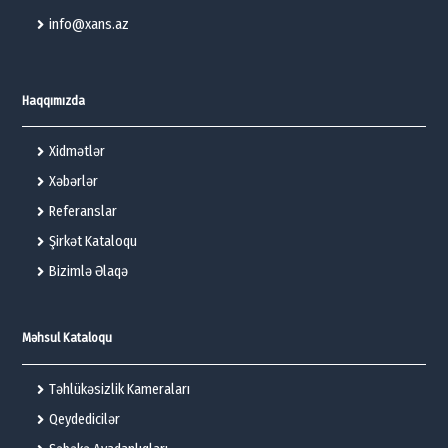
info@xans.az
Haqqımızda
Xidmətlər
Xəbərlər
Referanslar
Şirkət Kataloqu
Bizimlə Əlaqə
Məhsul Kataloqu
Təhlükəsizlik Kameraları
Qeydedicilər