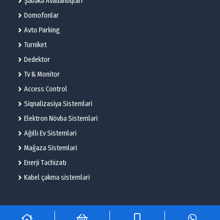
Şəbəkə Avadanlıqları
Domofonlar
Avto Parking
Turniket
Dedektor
Tv & Monitor
Access Control
Siqnalizasiya Sistemləri
Elektron Növbə Sistemləri
Ağıllı Ev Sistemləri
Mağaza Sistemləri
Enerji Təchizatı
Kabel çəkmə sistemləri
© 2025 – Flame Technologies