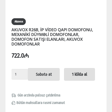
Akuvox
AKUVOX R26B, İP VİDEO QAPI DOMOFONU,
MEXANİKİ DÜYMƏLİ DOMOFONLAR,
DOMOFON SATIŞI ELANLARI, AKUVOX
DOMOFONLAR
722.0
₼
AKUVOX
Səbətə at
1 kliklə al
R26B,
İP
VİDEO
Gün ərzində pulsuz çatdırılma
QAPI
Bütün məhsullara rəsmi zəmanət
DOMOFONU,