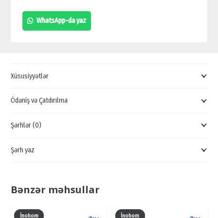
ARXA
WhatsApp-da yaz
QABIQ
DOMOFONLAR,
BAKIDA
DOMOFON
Xüsusiyyətlər
SATIŞI,
ONLİNE
Ödəniş və Çatdırılma
DOMOFON
Şərhlər (0)
SİFARİŞİ
quantity
Şərh yaz
Bənzər məhsullar
İnohom
İnohom