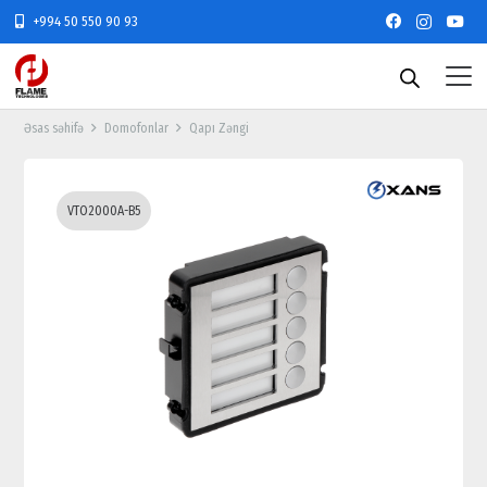
+994 50 550 90 93
Əsas səhifə
Domofonlar
Qapı Zəngi
VTO2000A-B5