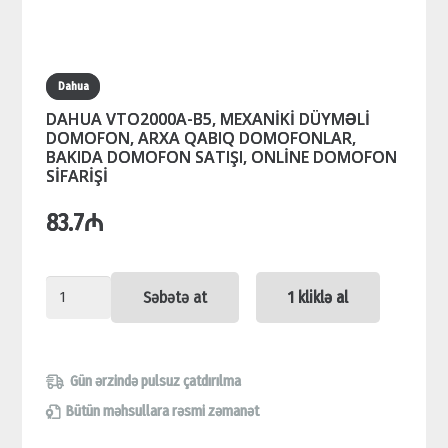
Dahua
DAHUA VTO2000A-B5, MEXANİKİ DÜYMƏLİ
DOMOFON, ARXA QABIQ DOMOFONLAR,
BAKIDA DOMOFON SATIŞI, ONLİNE DOMOFON
SİFARİŞİ
83.7
₼
DAHUA
Səbətə at
1 kliklə al
VTO2000A-
B5,
MEXANİKİ
Gün ərzində pulsuz çatdırılma
DÜYMƏLİ
Bütün məhsullara rəsmi zəmanət
DOMOFON,