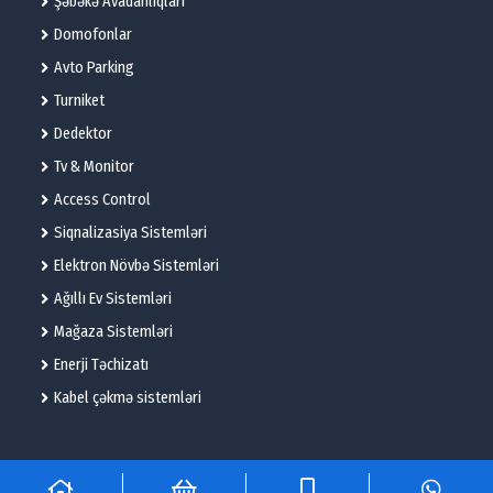
Şəbəkə Avadanlıqları
Domofonlar
Avto Parking
Turniket
Dedektor
Tv & Monitor
Access Control
Siqnalizasiya Sistemləri
Elektron Növbə Sistemləri
Ağıllı Ev Sistemləri
Mağaza Sistemləri
Enerji Təchizatı
Kabel çəkmə sistemləri
© 2025 – Flame Technologies