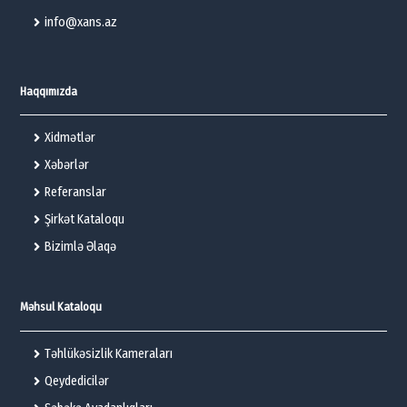
info@xans.az
Haqqımızda
Xidmətlər
Xəbərlər
Referanslar
Şirkət Kataloqu
Bizimlə Əlaqə
Məhsul Kataloqu
Təhlükəsizlik Kameraları
Qeydedicilər