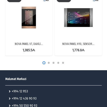
NOVA PANEL V7, DAXİLİ…
NOVA PANEL H10, SENSOR…
1,385.5
₼
1,776.0
₼
Məlumat Mərkəzi
+994 12 953
+994 12 436 90 93
+994 50 550 90 93