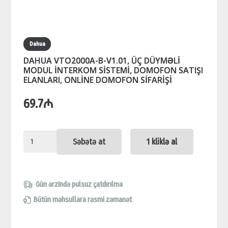
Dahua
DAHUA VTO2000A-B-V1.01, ÜÇ DÜYMƏLİ
MODUL İNTERKOM SİSTEMİ, DOMOFON SATIŞI
ELANLARI, ONLİNE DOMOFON SİFARİŞİ
69.7
₼
DAHUA
Səbətə at
1 kliklə al
VTO2000A-
B-
V1.01,
Gün ərzində pulsuz çatdırılma
ÜÇ
Bütün məhsullara rəsmi zəmanət
DÜYMƏLİ