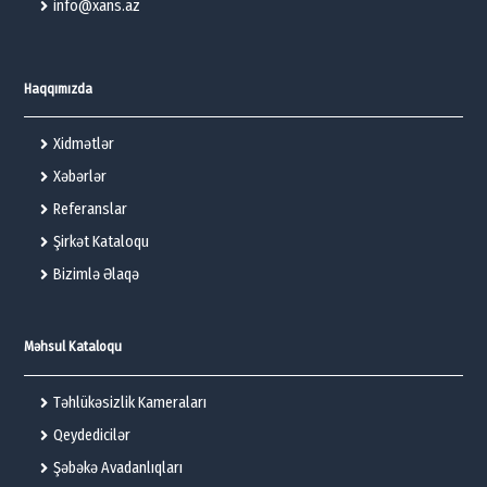
info@xans.az
Haqqımızda
Xidmətlər
Xəbərlər
Referanslar
Şirkət Kataloqu
Bizimlə Əlaqə
Məhsul Kataloqu
Təhlükəsizlik Kameraları
Qeydedicilər
Şəbəkə Avadanlıqları