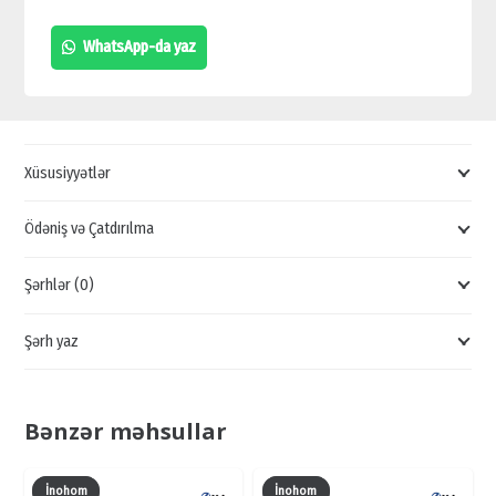
DÜYMƏLİ
WhatsApp-da yaz
DOMOFONLAR,
DAHUA
DOMOFONLARIN
ÇAĞRI
Xüsusiyyətlər
PANELİ
quantity
Ödəniş və Çatdırılma
Şərhlər (0)
Şərh yaz
Bənzər məhsullar
İnohom
İnohom