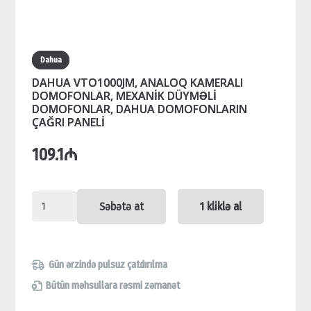
Dahua
DAHUA VTO1000JM, ANALOQ KAMERALI
DOMOFONLAR, MEXANİK DÜYMƏLİ
DOMOFONLAR, DAHUA DOMOFONLARIN
ÇAĞRI PANELİ
109.1
₼
DAHUA
Səbətə at
1 kliklə al
VTO1000JM,
ANALOQ
KAMERALI
Gün ərzində pulsuz çatdırılma
DOMOFONLAR,
Bütün məhsullara rəsmi zəmanət
MEXANİK