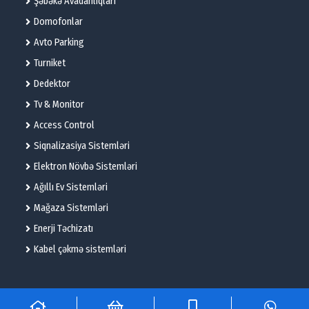
Şəbəkə Avadanlıqları
Domofonlar
Avto Parking
Turniket
Dedektor
Tv & Monitor
Access Control
Siqnalizasiya Sistemləri
Elektron Növbə Sistemləri
Ağıllı Ev Sistemləri
Mağaza Sistemləri
Enerji Təchizatı
Kabel çəkmə sistemləri
© 2025 – Flame Technologies