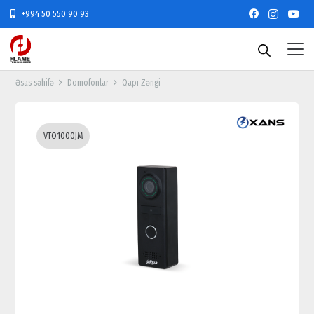
+994 50 550 90 93
Əsas səhifə
Domofonlar
Qapı Zəngi
VTO1000JM