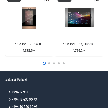
NOVA PANEL V7, DAXİLİ…
NOVA PANEL H10, SENSOR…
1,385.5
₼
1,776.0
₼
Məlumat Mərkəzi
+994 12 953
+994 12 436 90 93
+994 50 550 90 93