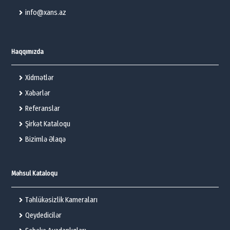
info@xans.az
Haqqımızda
Xidmətlər
Xəbərlər
Referanslar
Şirkət Kataloqu
Bizimlə Əlaqə
Məhsul Kataloqu
Təhlükəsizlik Kameraları
Qeydedicilər