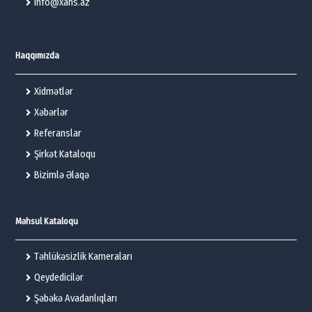
info@xans.az
Haqqımızda
Xidmətlər
Xəbərlər
Referanslar
Şirkət Kataloqu
Bizimlə Əlaqə
Məhsul Kataloqu
Təhlükəsizlik Kameraları
Qeydedicilər
Şəbəkə Avadanlıqları