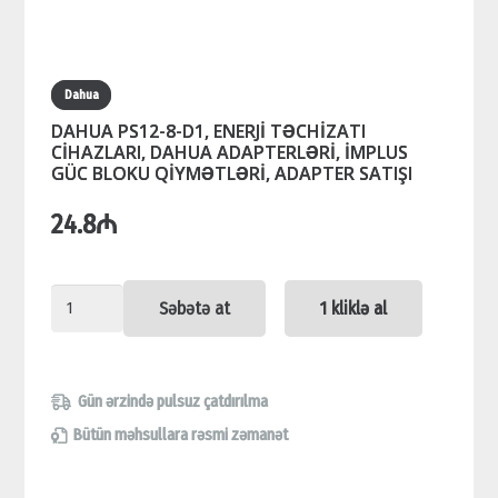
Dahua
DAHUA PS12-8-D1, ENERJİ TƏCHİZATI
CİHAZLARI, DAHUA ADAPTERLƏRİ, İMPLUS
GÜC BLOKU QİYMƏTLƏRİ, ADAPTER SATIŞI
24.8
₼
DAHUA
Səbətə at
1 kliklə al
PS12-
8-
D1,
Gün ərzində pulsuz çatdırılma
ENERJİ
Bütün məhsullara rəsmi zəmanət
TƏCHİZATI