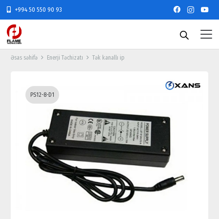
+994 50 550 90 93
Əsas səhifə
Enerji Təchizatı
Tək kanallı ip
PS12-8-D1