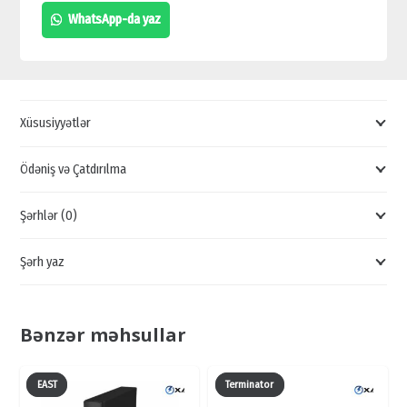
CİHAZLARI,
WhatsApp-da yaz
DAHUA
ADAPTERLƏRİ,
İMPLUS
GÜC
Xüsusiyyətlər
BLOKU
QİYMƏTLƏRİ,
Ödəniş və Çatdırılma
ADAPTER
Şərhlər (0)
SATIŞI
quantity
Şərh yaz
Bənzər məhsullar
EAST
Terminator