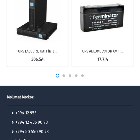
UPS EA600RT, XƏTT-İNTE…
UPS AKKUMULYATOR 6V-1-…
306.5
₼
17.7
₼
Məlumat Mərkəzi
+994 12 953
+994 12 436 90 93
+994 50 550 90 93