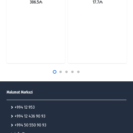
306.5
₼
17.7
₼
Məlumat Mərkəzi
+994 12 953
+994 12 436 90 93
+994 50 550 90 93