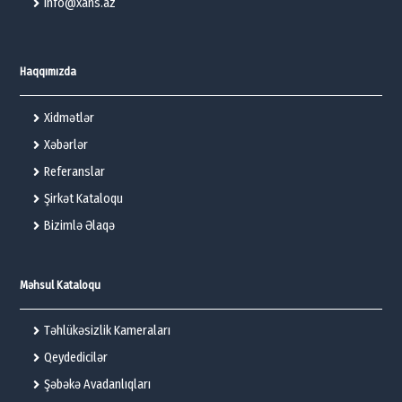
info@xans.az
Haqqımızda
Xidmətlər
Xəbərlər
Referanslar
Şirkət Kataloqu
Bizimlə Əlaqə
Məhsul Kataloqu
Təhlükəsizlik Kameraları
Qeydedicilər
Şəbəkə Avadanlıqları