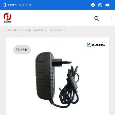
+994 50 550 90 93
Əsas səhifə
Enerji Təchizatı
Tək kanallı ip
PS12-2-D1