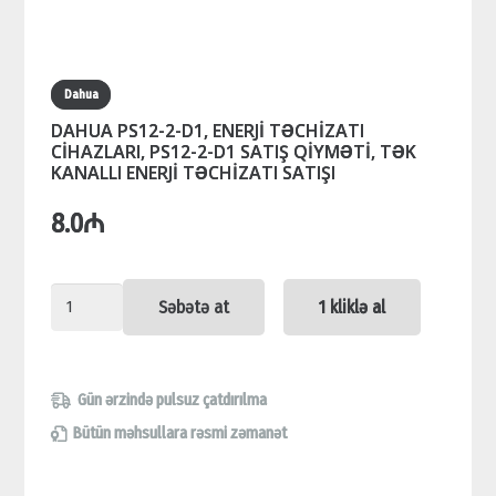
Dahua
DAHUA PS12-2-D1, ENERJİ TƏCHİZATI
CİHAZLARI, PS12-2-D1 SATIŞ QİYMƏTİ, TƏK
KANALLI ENERJİ TƏCHİZATI SATIŞI
8.0
₼
DAHUA
Səbətə at
1 kliklə al
PS12-
2-
D1,
Gün ərzində pulsuz çatdırılma
ENERJİ
Bütün məhsullara rəsmi zəmanət
TƏCHİZATI