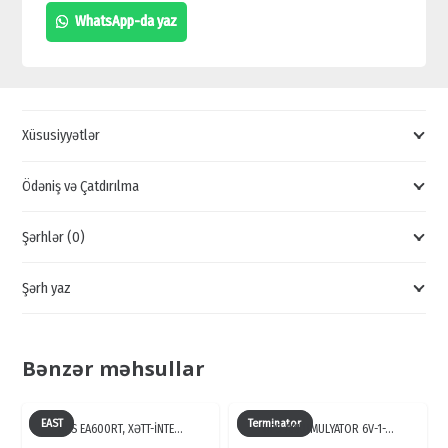
CİHAZLARI,
WhatsApp-da yaz
PS12-
2-
D1
SATIŞ
Xüsusiyyətlər
QİYMƏTİ,
TƏK
Ödəniş və Çatdırılma
KANALLI
Şərhlər (0)
ENERJİ
TƏCHİZATI
Şərh yaz
SATIŞI
quantity
Bənzər məhsullar
EAST
Terminator
UPS EA600RT, XƏTT-İNTE…
UPS AKKUMULYATOR 6V-1-…