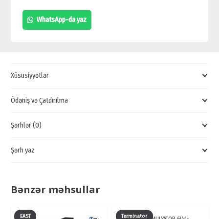
CİHAZLARI,
WhatsApp-da yaz
KAMERA
ÜÇÜN
DAHUA
ADAPTERLƏRİ,
Xüsusiyyətlər
TƏK
KABELLİ
Ödəniş və Çatdırılma
İP
Şərhlər (0)
ADAPTER
QİYMƏTİ
Şərh yaz
quantity
Bənzər məhsullar
EAST
Terminator
UPS AKKUMULYATOR 6V-1-…