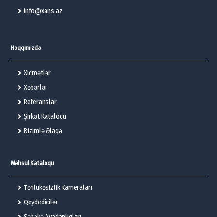
info@xans.az
Haqqımızda
Xidmətlər
Xəbərlər
Referanslar
Şirkət Kataloqu
Bizimlə Əlaqə
Məhsul Kataloqu
Təhlükəsizlik Kameraları
Qeydedicilər
Şəbəkə Avadanlıqları