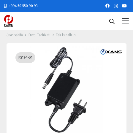
+994 50 550 90 93
Əsas səhifə
Enerji Təchizatı
Tək kanallı ip
PS12-1-D1