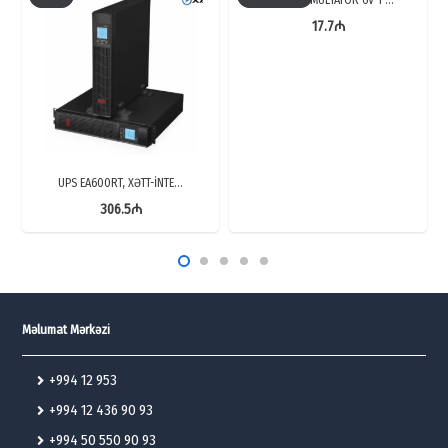
17.7
₼
UPS EA600RT, XƏTT-İNTE…
306.5
₼
Məlumat Mərkəzi
+994 12 953
+994 12 436 90 93
+994 50 550 90 93