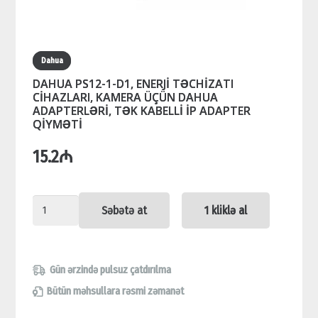
Dahua
DAHUA PS12-1-D1, ENERJİ TƏCHİZATI
CİHAZLARI, KAMERA ÜÇÜN DAHUA
ADAPTERLƏRİ, TƏK KABELLİ İP ADAPTER
QİYMƏTİ
15.2
₼
DAHUA
Səbətə at
1 kliklə al
PS12-
1-
D1,
Gün ərzində pulsuz çatdırılma
ENERJİ
Bütün məhsullara rəsmi zəmanət
TƏCHİZATI