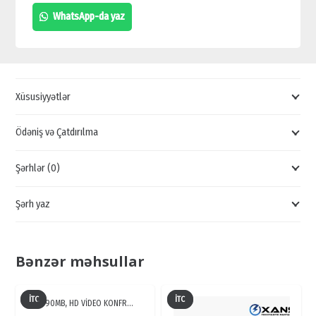
ASR1201D
WhatsApp-da yaz
SATIŞI,
DAHUA
ASR1201D
QİYMƏTİ,
Xüsusiyyətlər
MİFARE
SATIŞI
Ödəniş və Çatdırılma
quantity
Şərhlər (0)
Şərh yaz
Bənzər məhsullar
İTC
İTC
NT90MB, HD VİDEO KONFR…