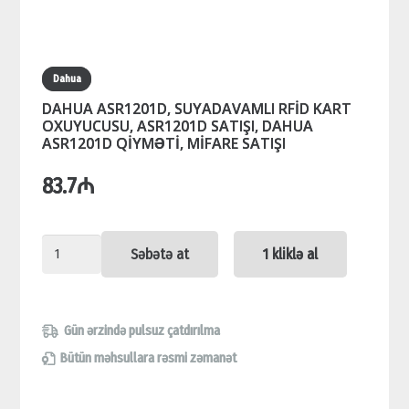
Dahua
DAHUA ASR1201D, SUYADAVAMLI RFİD KART
OXUYUCUSU, ASR1201D SATIŞI, DAHUA
ASR1201D QİYMƏTİ, MİFARE SATIŞI
83.7
₼
DAHUA
Səbətə at
1 kliklə al
ASR1201D,
SUYADAVAMLI
RFİD
Gün ərzində pulsuz çatdırılma
KART
Bütün məhsullara rəsmi zəmanət
OXUYUCUSU,