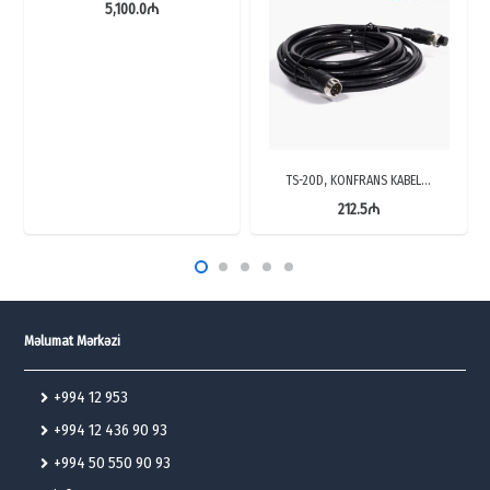
5,100.0
₼
TS-20D, KONFRANS KABEL…
212.5
₼
Məlumat Mərkəzi
+994 12 953
+994 12 436 90 93
+994 50 550 90 93