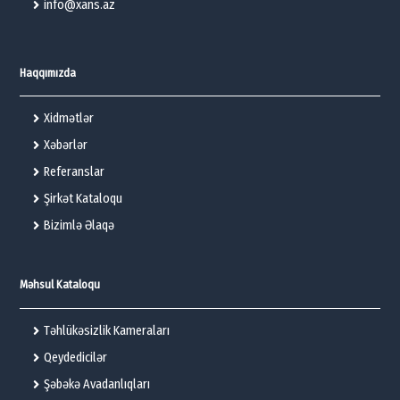
info@xans.az
Haqqımızda
Xidmətlər
Xəbərlər
Referanslar
Şirkət Kataloqu
Bizimlə Əlaqə
Məhsul Kataloqu
Təhlükəsizlik Kameraları
Qeydedicilər
Şəbəkə Avadanlıqları