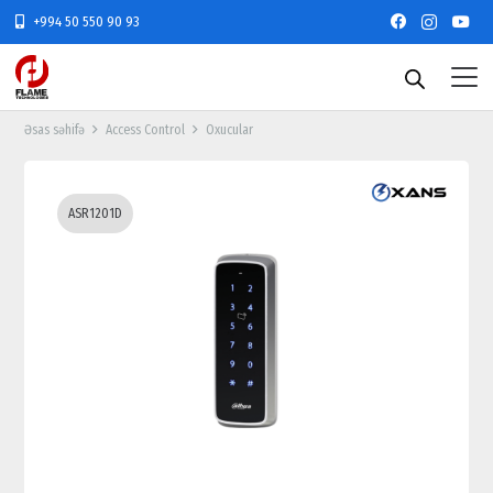
+994 50 550 90 93
Əsas səhifə
Access Control
Oxucular
ASR1201D