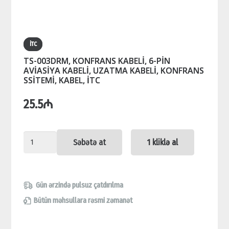
İTC
TS-003DRM, KONFRANS KABELİ, 6-PİN
AVİASİYA KABELİ, UZATMA KABELİ, KONFRANS
SSİTEMİ, KABEL, İTC
25.5
₼
TS-
Səbətə at
1 kliklə al
003DRM,
KONFRANS
KABELİ,
Gün ərzində pulsuz çatdırılma
6-
Bütün məhsullara rəsmi zəmanət
PİN