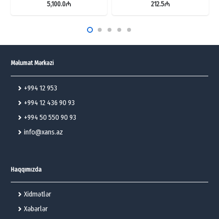
5,100.0
₼
212.5
₼
Məlumat Mərkəzi
+994 12 953
+994 12 436 90 93
+994 50 550 90 93
info@xans.az
Haqqımızda
Xidmətlər
Xəbərlər