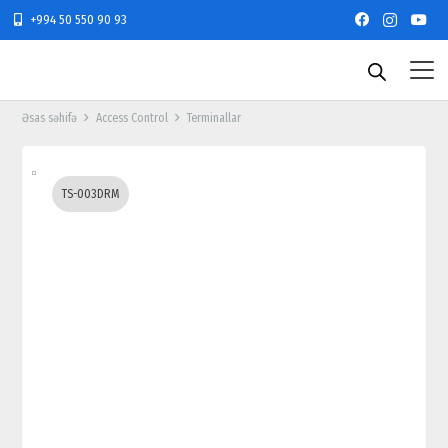
+994 50 550 90 93
Əsas səhifə
Access Control
Terminallar
TS-003DRM