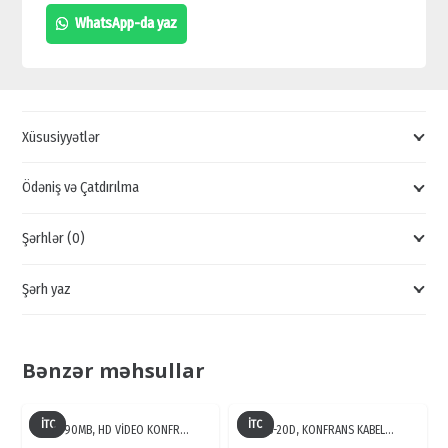
AVİASİYA
WhatsApp-da yaz
KABELİ,
UZATMA
KABELİ,
KONFRANS
Xüsusiyyətlər
SSİTEMİ,
KABEL,
Ödəniş və Çatdırılma
İTC
Şərhlər (0)
quantity
Şərh yaz
Bənzər məhsullar
İTC
İTC
NT90MB, HD VİDEO KONFR…
TS-20D, KONFRANS KABEL…