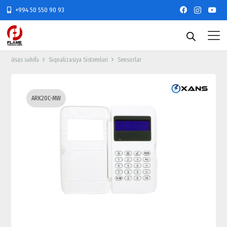
+994 50 550 90 93
Əsas səhifə
Siqnalizasiya Sistemləri
Sensorlar
ARK20C-MW