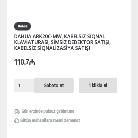
Dahua
DAHUA ARK20C-MW, KABELSİZ SİQNAL
KLAVİATURASI, SİMSİZ DEDEKTOR SATIŞI,
KABELSİZ SİQNALİZASİYA SATIŞI
110.7
₼
DAHUA
Səbətə at
1 kliklə al
ARK20C-
MW,
KABELSİZ
Gün ərzində pulsuz çatdırılma
SİQNAL
Bütün məhsullara rəsmi zəmanət
KLAVİATURASI,