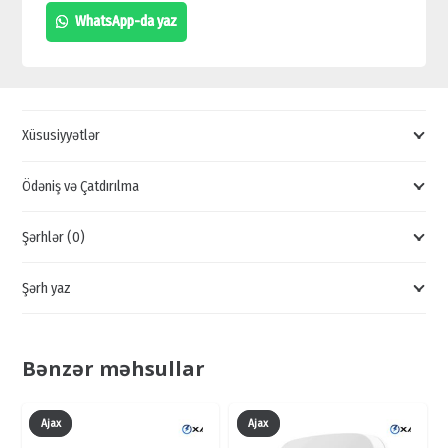
SİMSİZ
WhatsApp-da yaz
DEDEKTOR
SATIŞI,
KABELSİZ
SİQNALİZASİYA
Xüsusiyyətlər
SATIŞI
quantity
Ödəniş və Çatdırılma
Şərhlər (0)
Şərh yaz
Bənzər məhsullar
Ajax
Ajax