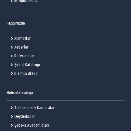
info@xans.az
Haqqımızda
Xidmətlər
Xəbərlər
Referanslar
Şirkət Kataloqu
Bizimlə Əlaqə
Məhsul Kataloqu
Təhlükəsizlik Kameraları
Qeydedicilər
Şəbəkə Avadanlıqları