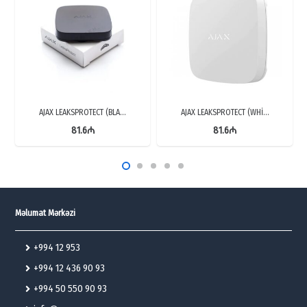
AJAX LEAKSPROTECT (BLA…
AJAX LEAKSPROTECT (WHİ…
81.6
₼
81.6
₼
Məlumat Mərkəzi
+994 12 953
+994 12 436 90 93
+994 50 550 90 93