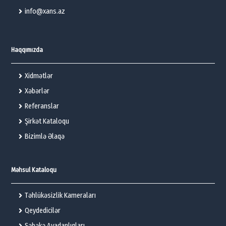
info@xans.az
Haqqımızda
Xidmətlər
Xəbərlər
Referanslar
Şirkət Kataloqu
Bizimlə Əlaqə
Məhsul Kataloqu
Təhlükəsizlik Kameraları
Qeydedicilər
Şəbəkə Avadanlıqları