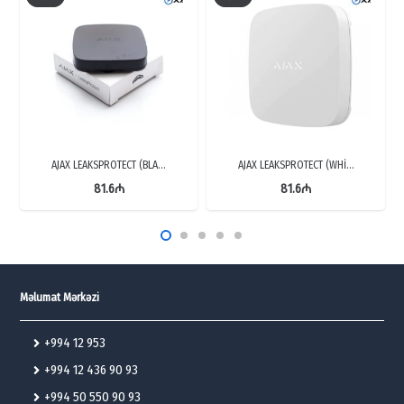
AJAX LEAKSPROTECT (BLA…
AJAX LEAKSPROTECT (WHİ…
81.6
₼
81.6
₼
Məlumat Mərkəzi
+994 12 953
+994 12 436 90 93
+994 50 550 90 93