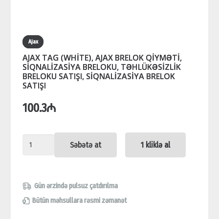
Ajax
AJAX TAG (WHİTE), AJAX BRELOK QİYMƏTİ,
SİQNALİZASİYA BRELOKU, TƏHLÜKƏSİZLİK
BRELOKU SATIŞI, SİQNALİZASİYA BRELOK
SATIŞI
100.3
₼
AJAX
Səbətə at
1 kliklə al
TAG
(WHİTE),
AJAX
Gün ərzində pulsuz çatdırılma
BRELOK
Bütün məhsullara rəsmi zəmanət
QİYMƏTİ,