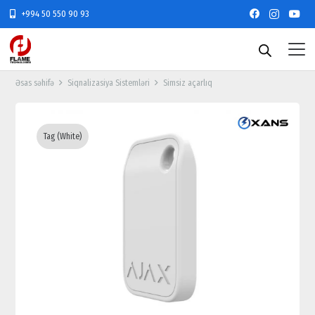
+994 50 550 90 93
Əsas səhifə
Siqnalizasiya Sistemləri
Simsiz açarlıq
Tag (White)