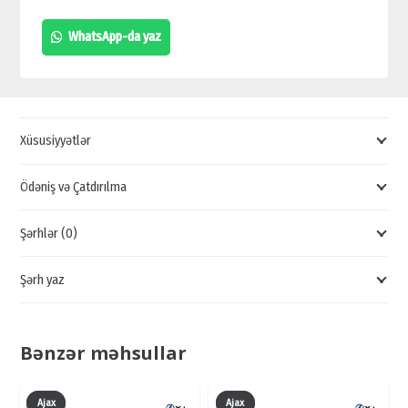
SİQNALİZASİYA
WhatsApp-da yaz
BRELOKU,
TƏHLÜKƏSİZLİK
BRELOKU
SATIŞI,
Xüsusiyyətlər
SİQNALİZASİYA
BRELOK
Ödəniş və Çatdırılma
SATIŞI
Şərhlər (0)
quantity
Şərh yaz
Bənzər məhsullar
Ajax
Ajax