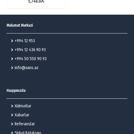
5,746.0
₼
Məlumat Mərkəzi
+994 12 953
+994 12 436 90 93
+994 50 550 90 93
info@xans.az
Haqqımızda
Xidmətlər
Xəbərlər
Referanslar
Şirkət Kataloqu