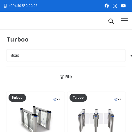
+994 50 550 90 93
Turboo
Filtr
Turboo
Turboo