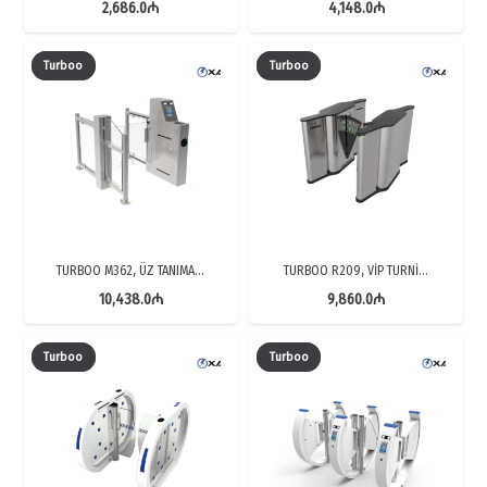
2,686.0
₼
4,148.0
₼
Turboo
Turboo
TURBOO M362, ÜZ TANIMA…
TURBOO R209, VİP TURNİ…
10,438.0
₼
9,860.0
₼
Turboo
Turboo