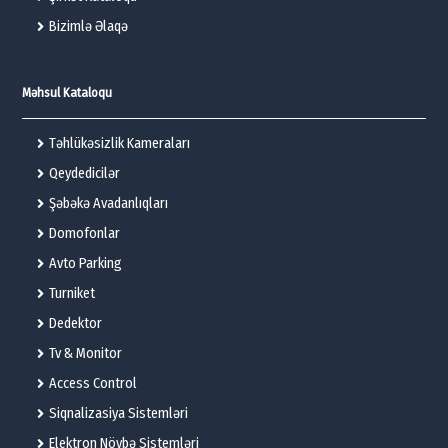
Bizimlə Əlaqə
Məhsul Kataloqu
Təhlükəsizlik Kameraları
Qeydedicilər
Şəbəkə Avadanlıqları
Domofonlar
Avto Parking
Turniket
Dedektor
Tv & Monitor
Access Control
Siqnalizasiya Sistemləri
Elektron Növbə Sistemləri