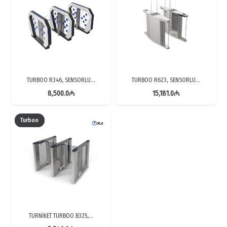
TURBOO R346, SENSORLU…
TURBOO R623, SENSORLU…
8,500.0
₼
15,181.0
₼
Turboo
TURNİKET TURBOO B325,…