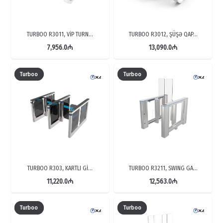
TURBOO R3011, VİP TURN…
TURBOO R3012, ŞÜŞƏ QAP…
7,956.0
₼
13,090.0
₼
Turboo
Turboo
TURBOO R303, KARTLI Gİ…
TURBOO R3211, SWING GA…
11,220.0
₼
12,563.0
₼
Turboo
Turboo