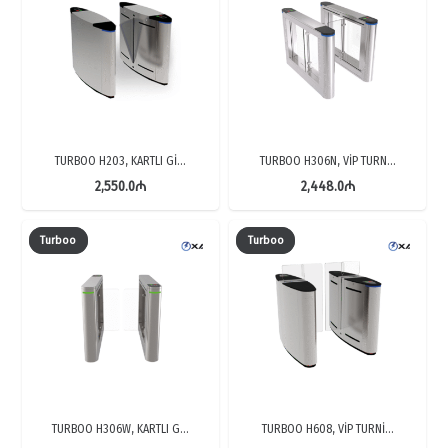
TURBOO H203, KARTLI Gİ…
TURBOO H306N, VİP TURN…
2,550.0
₼
2,448.0
₼
Turboo
Turboo
TURBOO H306W, KARTLI G…
TURBOO H608, VİP TURNİ…