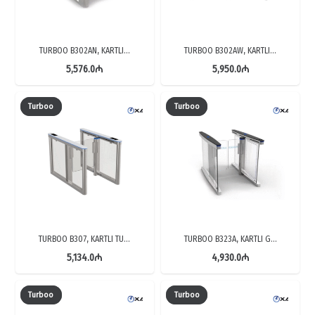
TURBOO B302AN, KARTLI…
TURBOO B302AW, KARTLI…
5,576.0
₼
5,950.0
₼
Turboo
Turboo
TURBOO B307, KARTLI TU…
TURBOO B323A, KARTLI G…
5,134.0
₼
4,930.0
₼
Turboo
Turboo