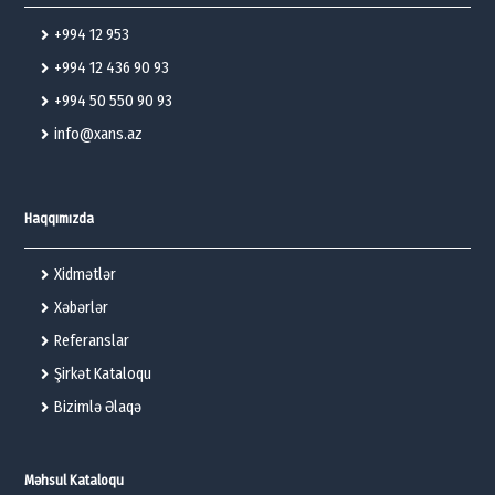
+994 12 953
+994 12 436 90 93
+994 50 550 90 93
info@xans.az
Haqqımızda
Xidmətlər
Xəbərlər
Referanslar
Şirkət Kataloqu
Bizimlə Əlaqə
Məhsul Kataloqu