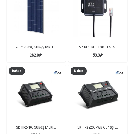
POLY 280W, GÜNƏŞ PANEL…
SR-BT-1, BLUETOOTH ADA…
282.0
₼
53.3
₼
Dahua
Dahua
SR-HP2410, GÜNƏŞ ENERJ…
SR-HP2420, PWN GÜNƏŞ E…