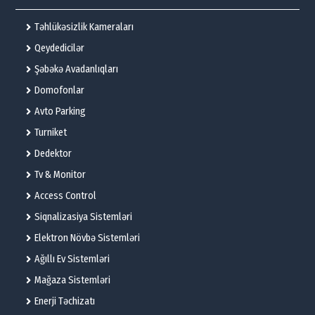
Təhlükəsizlik Kameraları
Qeydedicilər
Şəbəkə Avadanlıqları
Domofonlar
Avto Parking
Turniket
Dedektor
Tv & Monitor
Access Control
Siqnalizasiya Sistemləri
Elektron Növbə Sistemləri
Ağıllı Ev Sistemləri
Mağaza Sistemləri
Enerji Təchizatı