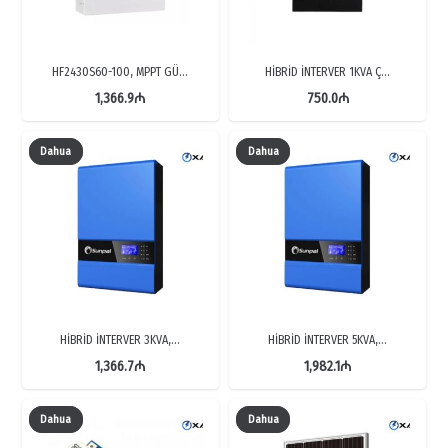
HF2430S60-100, MPPT GÜ…
HİBRİD İNTERVER 1KVA Ç…
1,366.9
₼
750.0
₼
Dahua
Dahua
HİBRİD İNTERVER 3KVA,…
HİBRİD İNTERVER 5KVA,…
1,366.7
₼
1,982.1
₼
Dahua
Dahua