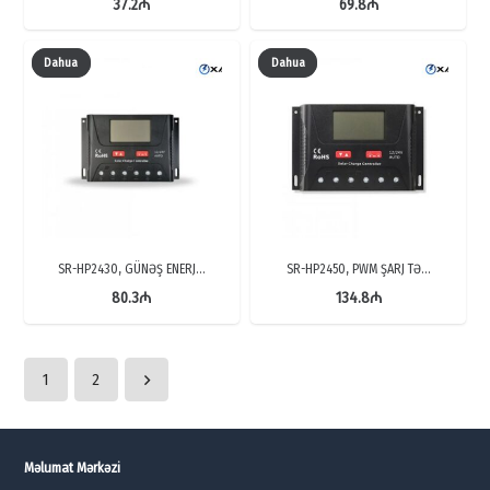
37.2
₼
69.8
₼
Dahua
Dahua
SR-HP2430, GÜNƏŞ ENERJ…
SR-HP2450, PWM ŞARJ TƏ…
80.3
₼
134.8
₼
1
2
Məlumat Mərkəzi