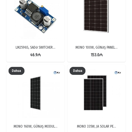
LM2596S, SADƏ SWITCHER…
MONO 100W, GÜNƏŞ PANEL…
46.9
₼
153.0
₼
Dahua
Dahua
MONO 160W, GÜNƏŞ MODUL…
MONO 335W, JA SOLAR PE…