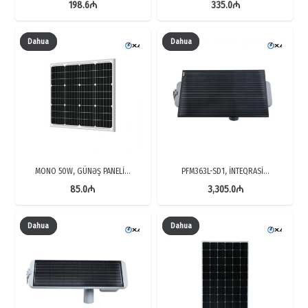
198.6
₼
335.0
₼
Dahua
Dahua
MONO 50W, GÜNƏŞ PANELİ…
PFM363L-SD1, İNTEQRASİ…
85.0
₼
3,305.0
₼
Dahua
Dahua