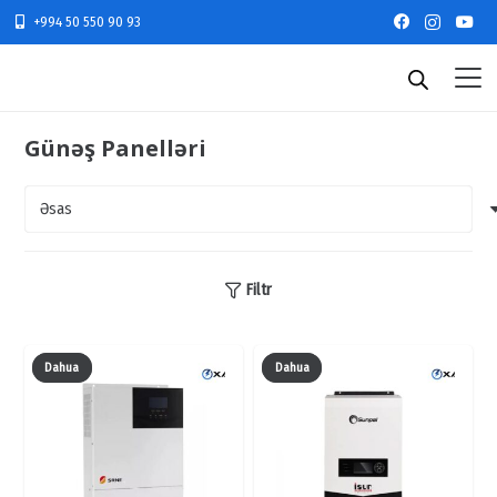
+994 50 550 90 93
Günəş Panelləri
Filtr
Dahua
Dahua