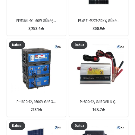
PFM364L-D1, 60W GÜNƏŞ…
PFM371-M275-ZDNY, GÜNƏ…
3,253.4
₼
300.9
₼
Dahua
Dahua
Pİ-1600-12, 1600V GƏRG…
Pİ-800-12, GƏRGİNLİK Ç…
223.1
₼
148.7
₼
Dahua
Dahua