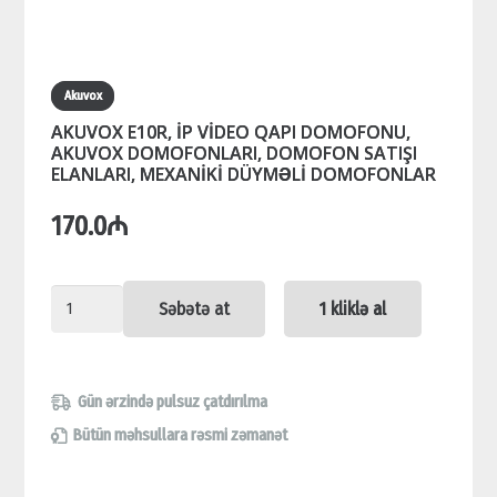
Akuvox
AKUVOX E10R, İP VİDEO QAPI DOMOFONU,
AKUVOX DOMOFONLARI, DOMOFON SATIŞI
ELANLARI, MEXANİKİ DÜYMƏLİ DOMOFONLAR
170.0
₼
AKUVOX
Səbətə at
1 kliklə al
E10R,
İP
VİDEO
Gün ərzində pulsuz çatdırılma
QAPI
Bütün məhsullara rəsmi zəmanət
DOMOFONU,