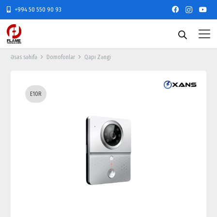
+994 50 550 90 93
Əsas səhifə
Domofonlar
Qapı Zəngi
E10R