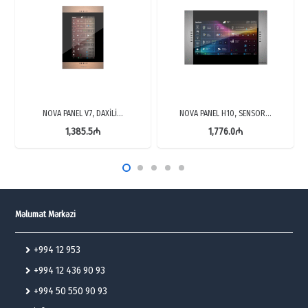
NOVA PANEL V7, DAXİLİ…
NOVA PANEL H10, SENSOR…
1,385.5
₼
1,776.0
₼
Məlumat Mərkəzi
+994 12 953
+994 12 436 90 93
+994 50 550 90 93