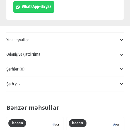
AKUVOX
WhatsApp-da yaz
DOMOFONLARI,
DOMOFON
SATIŞI
ELANLARI,
Xüsusiyyətlər
MEXANİKİ
DÜYMƏLİ
Ödəniş və Çatdırılma
DOMOFONLAR
Şərhlər (0)
quantity
Şərh yaz
Bənzər məhsullar
İnohom
İnohom