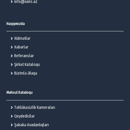
info@xans.az
Haqqımızda
Xidmətlər
Xəbərlər
Referanslar
Şirkət Kataloqu
Bizimlə Əlaqə
Məhsul Kataloqu
Təhlükəsizlik Kameraları
Qeydedicilər
Şəbəkə Avadanlıqları