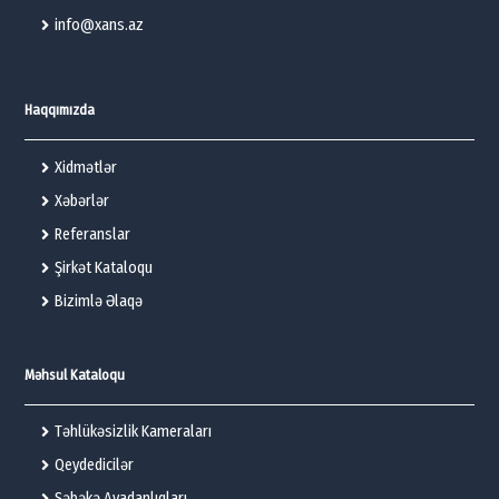
info@xans.az
Haqqımızda
Xidmətlər
Xəbərlər
Referanslar
Şirkət Kataloqu
Bizimlə Əlaqə
Məhsul Kataloqu
Təhlükəsizlik Kameraları
Qeydedicilər
Şəbəkə Avadanlıqları