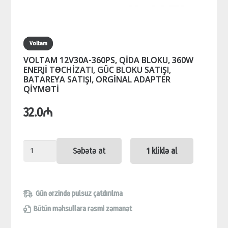
Voltam
VOLTAM 12V30A-360PS, QİDA BLOKU, 360W
ENERJİ TƏCHİZATI, GÜC BLOKU SATIŞI,
BATAREYA SATIŞI, ORGİNAL ADAPTER
QİYMƏTİ
32.0
₼
VOLTAM
Səbətə at
1 kliklə al
12V30A-
360PS,
QİDA
Gün ərzində pulsuz çatdırılma
BLOKU,
Bütün məhsullara rəsmi zəmanət
360W