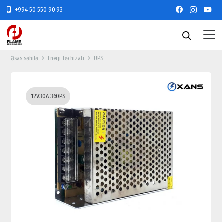
+994 50 550 90 93
Əsas səhifə
Enerji Təchizatı
UPS
12V30A-360PS