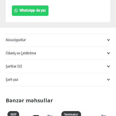
ENERJİ
WhatsApp-da yaz
TƏCHİZATI,
GÜC
BLOKU
SATIŞI,
Xüsusiyyətlər
BATAREYA
SATIŞI,
Ödəniş və Çatdırılma
ORGİNAL
Şərhlər (0)
ADAPTER
QİYMƏTİ
Şərh yaz
quantity
Bənzər məhsullar
EAST
Terminator