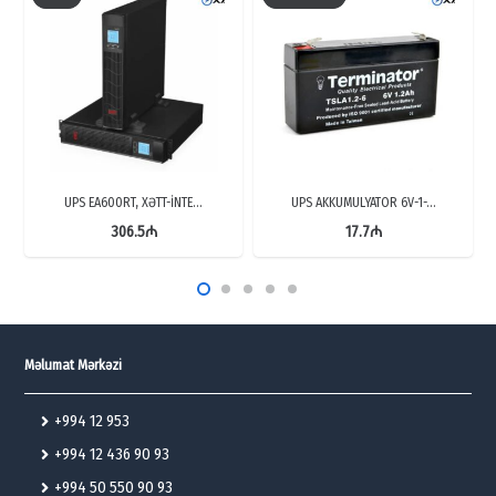
UPS EA600RT, XƏTT-İNTE…
UPS AKKUMULYATOR 6V-1-…
306.5
₼
17.7
₼
Məlumat Mərkəzi
+994 12 953
+994 12 436 90 93
+994 50 550 90 93