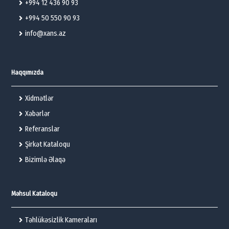
+994 12 436 90 93
+994 50 550 90 93
info@xans.az
Haqqımızda
Xidmətlər
Xəbərlər
Referanslar
Şirkət Kataloqu
Bizimlə Əlaqə
Məhsul Kataloqu
Təhlükəsizlik Kameraları