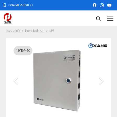
+994 50 550 90 93
Əsas səhifə
Enerji Təchizatı
UPS
12V10A-9C