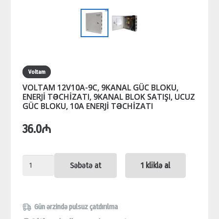
Voltam
VOLTAM 12V10A-9C, 9KANAL GÜC BLOKU,
ENERJİ TƏCHİZATI, 9KANAL BLOK SATIŞI, UCUZ
GÜC BLOKU, 10A ENERJİ TƏCHİZATI
36.0
₼
VOLTAM
Səbətə at
1 kliklə al
12V10A-
9C,
9KANAL
Gün ərzində pulsuz çatdırılma