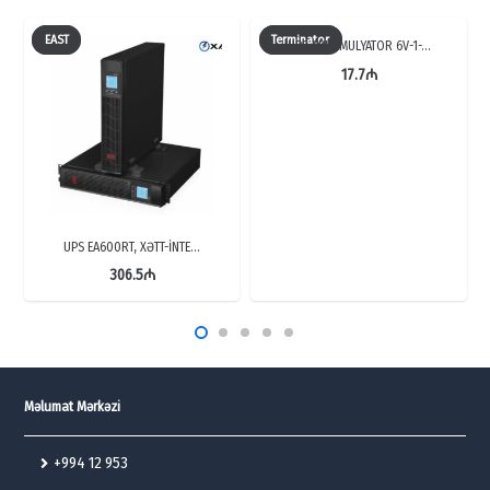
EAST
Terminator
UPS AKKUMULYATOR 6V-1-…
17.7
₼
UPS EA600RT, XƏTT-İNTE…
306.5
₼
Məlumat Mərkəzi
+994 12 953