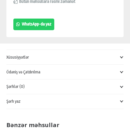
GÜC
Bütün məhsullara rəsmi zəmanət
BLOKU,
ENERJİ
WhatsApp-da yaz
TƏCHİZATI,
9KANAL
BLOK
SATIŞI,
Xüsusiyyətlər
UCUZ
GÜC
Ödəniş və Çatdırılma
BLOKU,
Şərhlər (0)
10A
ENERJİ
Şərh yaz
TƏCHİZATI
quantity
Bənzər məhsullar