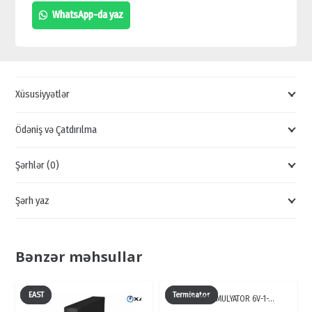
UPS
WhatsApp-da yaz
SATIŞI,
STABİLİZATOR
SATIŞI,
EAST
Xüsusiyyətlər
STABİLİZATOR
QİYMƏTİ,
Ödəniş və Çatdırılma
UCUZ
Şərhlər (0)
UPS
SATIŞI
Şərh yaz
quantity
Bənzər məhsullar
EAST
Terminator
UPS AKKUMULYATOR 6V-1-…