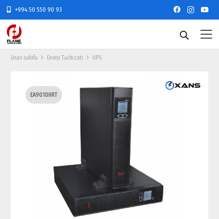
+994 50 550 90 93
Əsas səhifə
Enerji Təchizatı
UPS
EA9010IIRT