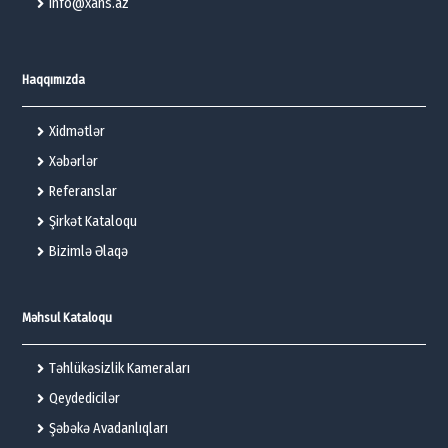
info@xans.az
Haqqımızda
Xidmətlər
Xəbərlər
Referanslar
Şirkət Kataloqu
Bizimlə Əlaqə
Məhsul Kataloqu
Təhlükəsizlik Kameraları
Qeydedicilər
Şəbəkə Avadanlıqları