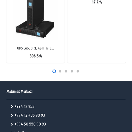
17.7
₼
UPS EA600RT, XƏTT-İNTE…
306.5
₼
Məlumat Mərkəzi
+994 12 953
+994 12 436 90 93
+994 50 550 90 93