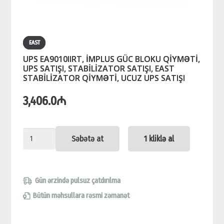
EAST
UPS EA9010IIRT, İMPLUS GÜC BLOKU QİYMƏTİ,
UPS SATIŞI, STABİLİZATOR SATIŞI, EAST
STABİLİZATOR QİYMƏTİ, UCUZ UPS SATIŞI
3,406.0
₼
UPS
Səbətə at
1 kliklə al
EA9010IIRT,
İMPLUS
GÜC
Gün ərzində pulsuz çatdırılma
BLOKU
Bütün məhsullara rəsmi zəmanət
QİYMƏTİ,