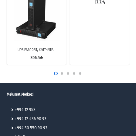
17.7
₼
UPS EA600RT, XƏTT-İNTE…
306.5
₼
Məlumat Mərkəzi
+994 12 953
+994 12 436 90 93
+994 50 550 90 93