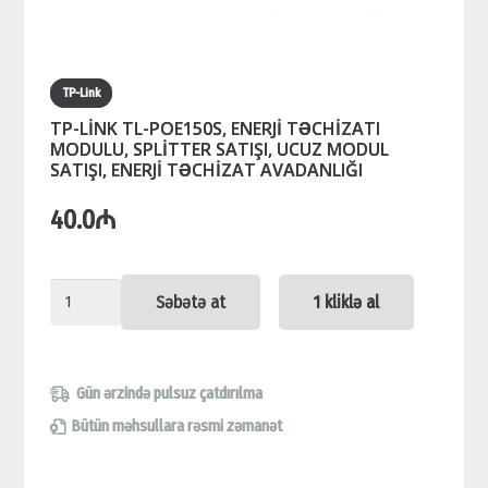
TP-Link
TP-LİNK TL-POE150S, ENERJİ TƏCHİZATI
MODULU, SPLİTTER SATIŞI, UCUZ MODUL
SATIŞI, ENERJİ TƏCHİZAT AVADANLIĞI
40.0
₼
TP-
Səbətə at
1 kliklə al
LİNK
TL-
POE150S,
Gün ərzində pulsuz çatdırılma
ENERJİ
Bütün məhsullara rəsmi zəmanət
TƏCHİZATI