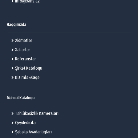
info@xans.az
Haqqımızda
Xidmətlər
Xəbərlər
Referanslar
Şirkət Kataloqu
Bizimlə Əlaqə
Məhsul Kataloqu
Təhlükəsizlik Kameraları
Qeydedicilər
Şəbəkə Avadanlıqları