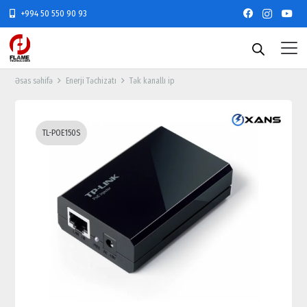
+994 50 550 90 93
Əsas səhifə
Enerji Təchizatı
Tək kanallı ip
TL-POE150S