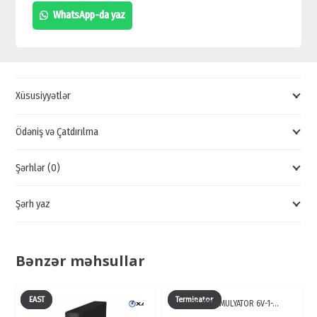
MODULU,
WhatsApp-da yaz
SPLİTTER
SATIŞI,
UCUZ
MODUL
Xüsusiyyətlər
SATIŞI,
ENERJİ
Ödəniş və Çatdırılma
TƏCHİZAT
Şərhlər (0)
AVADANLIĞI
quantity
Şərh yaz
Bənzər məhsullar
EAST
Terminator
UPS AKKUMULYATOR 6V-1-…