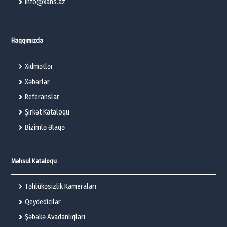
info@xans.az
Haqqımızda
Xidmətlər
Xəbərlər
Referanslar
Şirkət Kataloqu
Bizimlə Əlaqə
Məhsul Kataloqu
Təhlükəsizlik Kameraları
Qeydedicilər
Şəbəkə Avadanlıqları