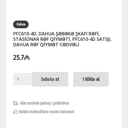
Dahua
PFC610-4D, DAHUA ŞƏBƏKƏ ŞKAFI RƏFİ,
STASİONAR RƏF QİYMƏTİ, PFC610-4D SATIŞI,
DAHUA RƏF QİYMƏT CƏDVƏLİ
25.7
₼
PFC610-
Səbətə at
1 kliklə al
4D,
DAHUA
ŞƏBƏKƏ
Gün ərzində pulsuz çatdırılma
ŞKAFI
Bütün məhsullara rəsmi zəmanət
RƏFİ,