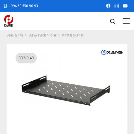
+994 50 550 90 93
Əsas səhifə
Əlavə avadanlıqlar
Montaj Şkafları
PFC610-4D