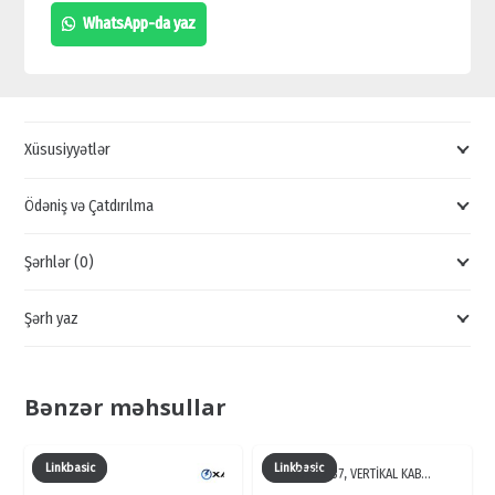
STASİONAR
WhatsApp-da yaz
RƏF
QİYMƏTİ,
PFC610-
4D
Xüsusiyyətlər
SATIŞI,
DAHUA
Ödəniş və Çatdırılma
RƏF
Şərhlər (0)
QİYMƏT
CƏDVƏLİ
Şərh yaz
quantity
Bənzər məhsullar
Linkbasic
Linkbasic
CFK02-37, VERTİKAL KAB…