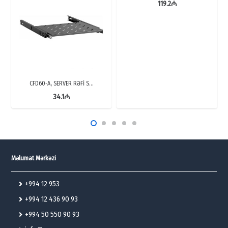
119.2
₼
CFD60-A, SERVER RƏFİ S…
34.1
₼
Məlumat Mərkəzi
+994 12 953
+994 12 436 90 93
+994 50 550 90 93