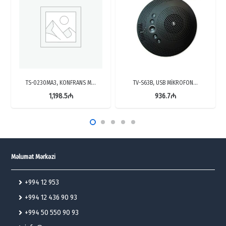
TS-0230MA3, KONFRANS M…
TV-S63B, USB MİKROFON…
1,198.5
₼
936.7
₼
Məlumat Mərkəzi
+994 12 953
+994 12 436 90 93
+994 50 550 90 93