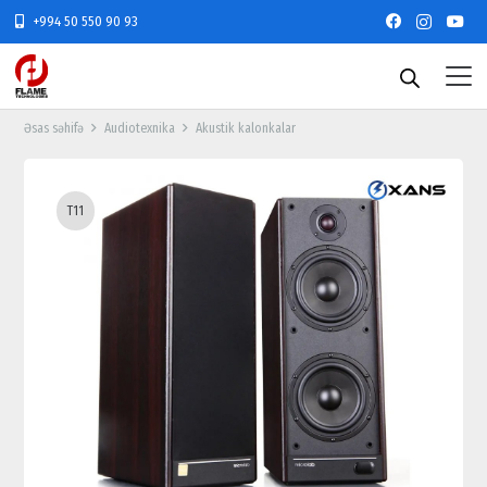
+994 50 550 90 93
Əsas səhifə
Audiotexnika
Akustik kalonkalar
T11