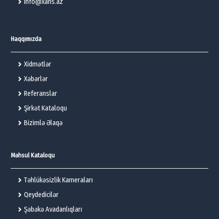
info@xans.az
Haqqımızda
Xidmətlər
Xəbərlər
Referanslar
Şirkət Kataloqu
Bizimlə Əlaqə
Məhsul Kataloqu
Təhlükəsizlik Kameraları
Qeydedicilər
Şəbəkə Avadanlıqları