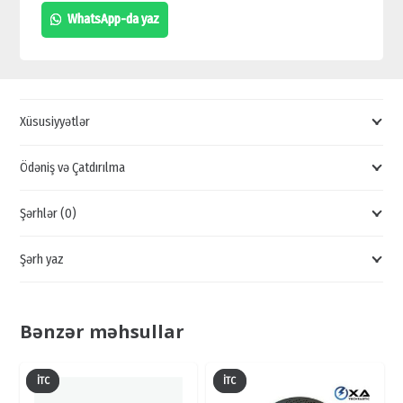
SƏS
WhatsApp-da yaz
SİSTEMİ
SATIŞI,
DİNAMİK
KALONKA
Xüsusiyyətlər
QİYMƏTİ,
STEREO
Ödəniş və Çatdırılma
KALONKA
Şərhlər (0)
SATIŞI
quantity
Şərh yaz
Bənzər məhsullar
İTC
İTC