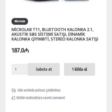
Microlab
MİCROLAB T11, BLUETOOTH KALONKA 2.1,
AKUSTİK SƏS SİSTEMİ SATIŞI, DİNAMİK
KALONKA QİYMƏTİ, STEREO KALONKA SATIŞI
187.0
₼
MİCROLAB
Səbətə at
1 kliklə al
T11,
BLUETOOTH
KALONKA
Gün ərzində pulsuz çatdırılma
2.1,
Bütün məhsullara rəsmi zəmanət
AKUSTİK