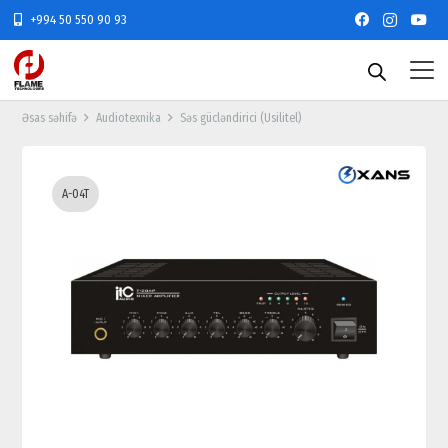
+994 50 550 90 93
Əsas səhifə
Audiotexnika
Səs gücləndirici (Usilitel)
A-04T