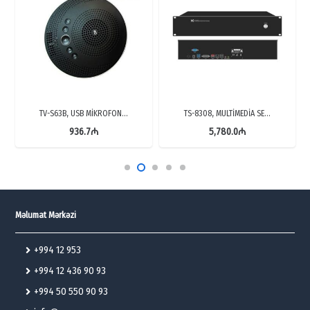
TV-S63B, USB MİKROFON…
TS-8308, MULTİMEDİA SE…
936.7
₼
5,780.0
₼
Məlumat Mərkəzi
+994 12 953
+994 12 436 90 93
+994 50 550 90 93