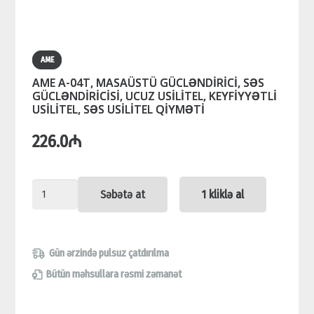
AME
AME A-04T, MASAÜSTÜ GÜCLƏNDİRİCİ, SƏS
GÜCLƏNDİRİCİSİ, UCUZ USİLİTEL, KEYFİYYƏTLİ
USİLİTEL, SƏS USİLİTEL QİYMƏTİ
226.0
₼
AME
Səbətə at
1 kliklə al
A-
04T,
MASAÜSTÜ
Gün ərzində pulsuz çatdırılma
GÜCLƏNDİRİCİ,
Bütün məhsullara rəsmi zəmanət
SƏS