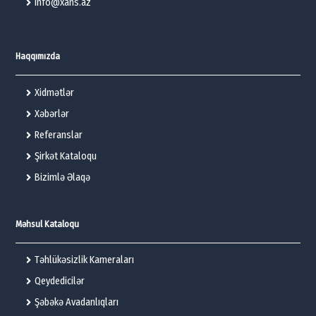
info@xans.az
Haqqımızda
Xidmətlər
Xəbərlər
Referanslar
Şirkət Kataloqu
Bizimlə Əlaqə
Məhsul Kataloqu
Təhlükəsizlik Kameraları
Qeydedicilər
Şəbəkə Avadanlıqları