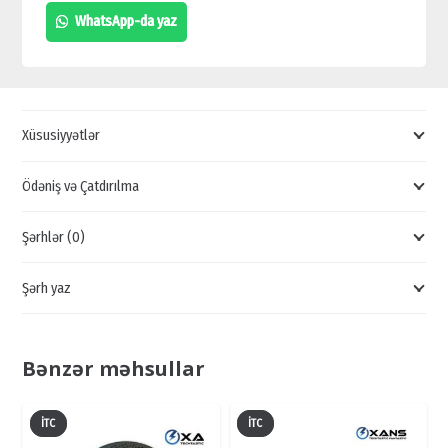
GÜCLƏNDİRİCİSİ,
WhatsApp-da yaz
UCUZ
USİLİTEL,
KEYFİYYƏTLİ
USİLİTEL,
Xüsusiyyətlər
SƏS
USİLİTEL
Ödəniş və Çatdırılma
QİYMƏTİ
Şərhlər (0)
quantity
Şərh yaz
Bənzər məhsullar
İTC
İTC