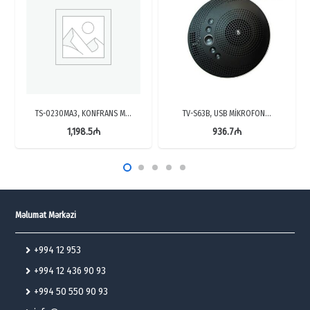
TS-0230MA3, KONFRANS M…
TV-S63B, USB MİKROFON…
1,198.5
₼
936.7
₼
Məlumat Mərkəzi
+994 12 953
+994 12 436 90 93
+994 50 550 90 93