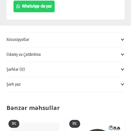
MULTİMEDİA
WhatsApp-da yaz
DİNAMİK
KALONKA,
BAKIDA
UCUZ
Xüsusiyyətlər
KALONKA
SATIŞI
Ödəniş və Çatdırılma
quantity
Şərhlər (0)
Şərh yaz
Bənzər məhsullar
İTC
İTC