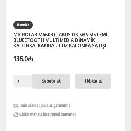
Microlab
MİCROLAB M660BT, AKUSTİK SƏS SİSTEMİ,
BLUEETOOTH MULTİMEDİA DİNAMİK
KALONKA, BAKIDA UCUZ KALONKA SATIŞI
136.0
₼
MİCROLAB
Səbətə at
1 kliklə al
M660BT,
AKUSTİK
SƏS
Gün ərzində pulsuz çatdırılma
SİSTEMİ,
Bütün məhsullara rəsmi zəmanət
BLUEETOOTH