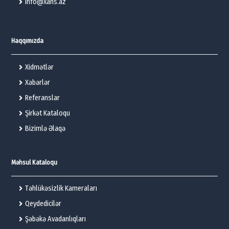
info@xans.az
Haqqımızda
Xidmətlər
Xəbərlər
Referanslar
Şirkət Kataloqu
Bizimlə Əlaqə
Məhsul Kataloqu
Təhlükəsizlik Kameraları
Qeydedicilər
Şəbəkə Avadanlıqları