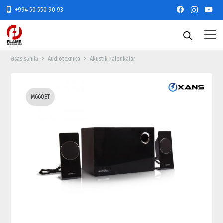
+994 50 550 90 93
Əsas səhifə
Audiotexnika
Akustik kalonkalar
M660BT