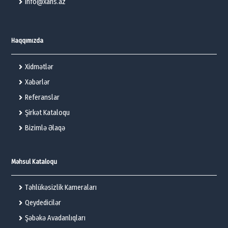
info@xans.az
Haqqımızda
Xidmətlər
Xəbərlər
Referanslar
Şirkət Kataloqu
Bizimlə Əlaqə
Məhsul Kataloqu
Təhlükəsizlik Kameraları
Qeydedicilər
Şəbəkə Avadanlıqları