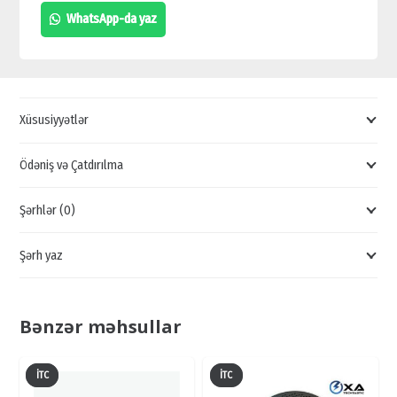
KALONKA,
WhatsApp-da yaz
DİNAMİK
KALONKA
SATIŞI,
BAKIDA
Xüsusiyyətlər
UCUZ
KALONKA
Ödəniş və Çatdırılma
SATIŞI
Şərhlər (0)
quantity
Şərh yaz
Bənzər məhsullar
İTC
İTC