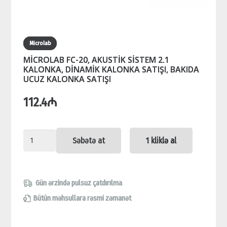
Microlab
MİCROLAB FC-20, AKUSTİK SİSTEM 2.1
KALONKA, DİNAMİK KALONKA SATIŞI, BAKIDA
UCUZ KALONKA SATIŞI
112.4
₼
MİCROLAB
Səbətə at
1 kliklə al
FC-
20,
AKUSTİK
Gün ərzində pulsuz çatdırılma
SİSTEM
Bütün məhsullara rəsmi zəmanət
2.1