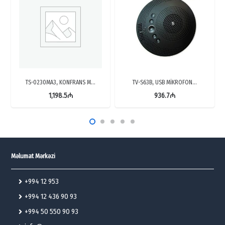
TS-0230MA3, KONFRANS M…
TV-S63B, USB MİKROFON…
1,198.5
₼
936.7
₼
Məlumat Mərkəzi
+994 12 953
+994 12 436 90 93
+994 50 550 90 93