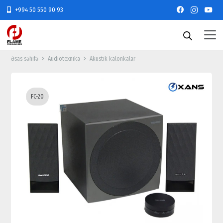
+994 50 550 90 93
Əsas səhifə
Audiotexnika
Akustik kalonkalar
FC-20