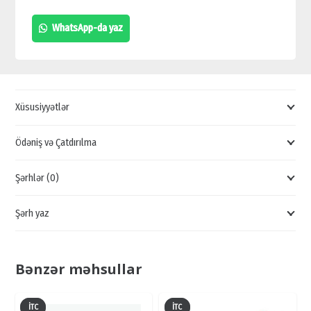
KALONKA
WhatsApp-da yaz
QİYMƏTİ,
AKUSTİK
SƏS
SİTEMİ
Xüsusiyyətlər
SATIŞI,
BAKIDA
Ödəniş və Çatdırılma
UCUZ
Şərhlər (0)
KALONKA
SATIŞI
Şərh yaz
quantity
Bənzər məhsullar
İTC
İTC