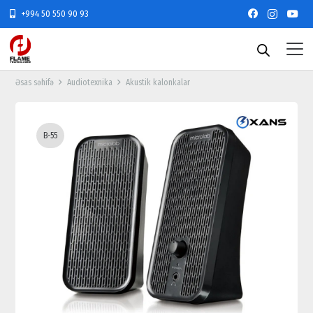
+994 50 550 90 93
Əsas səhifə
Audiotexnika
Akustik kalonkalar
B-55