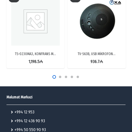
TS-0230MA3, KONFRANS M…
TV-S63B, USB MİKROFON…
1,198.5
₼
936.7
₼
Məlumat Mərkəzi
+994 12 953
+994 12 436 90 93
+994 50 550 90 93