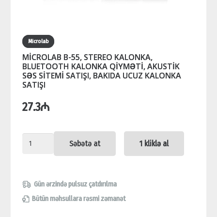
Microlab
MİCROLAB B-55, STEREO KALONKA,
BLUETOOTH KALONKA QİYMƏTİ, AKUSTİK
SƏS SİTEMİ SATIŞI, BAKIDA UCUZ KALONKA
SATIŞI
27.3
₼
MİCROLAB
Səbətə at
1 kliklə al
B-
55,
STEREO
Gün ərzində pulsuz çatdırılma
KALONKA,
Bütün məhsullara rəsmi zəmanət
BLUETOOTH