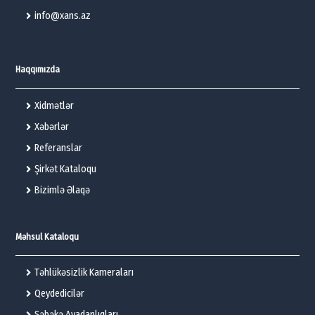
info@xans.az
Haqqımızda
Xidmətlər
Xəbərlər
Referanslar
Şirkət Kataloqu
Bizimlə Əlaqə
Məhsul Kataloqu
Təhlükəsizlik Kameraları
Qeydedicilər
Şəbəkə Avadanlıqları