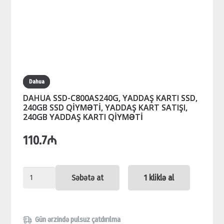
Dahua
DAHUA SSD-C800AS240G, YADDAŞ KARTI SSD,
240GB SSD QİYMƏTİ, YADDAŞ KART SATIŞI,
240GB YADDAŞ KARTI QİYMƏTİ
110.7
₼
DAHUA
Səbətə at
1 kliklə al
SSD-
C800AS240G,
YADDAŞ
Gün ərzində pulsuz çatdırılma