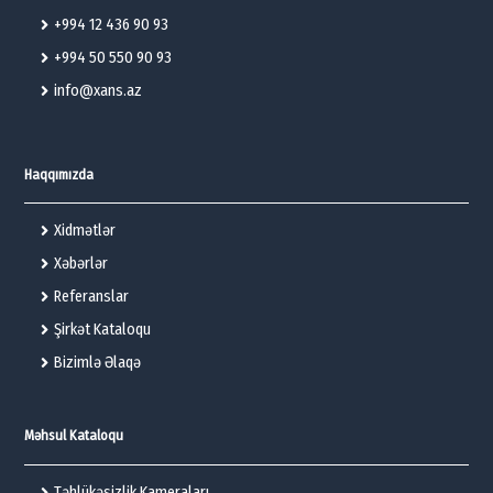
+994 12 436 90 93
+994 50 550 90 93
info@xans.az
Haqqımızda
Xidmətlər
Xəbərlər
Referanslar
Şirkət Kataloqu
Bizimlə Əlaqə
Məhsul Kataloqu
Təhlükəsizlik Kameraları