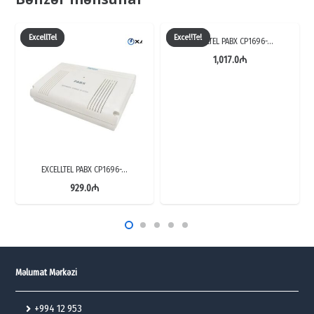
ExcellTel
ExcellTel
EXCELLTEL PABX CP1696-…
1,017.0
₼
EXCELLTEL PABX CP1696-…
929.0
₼
Məlumat Mərkəzi
+994 12 953