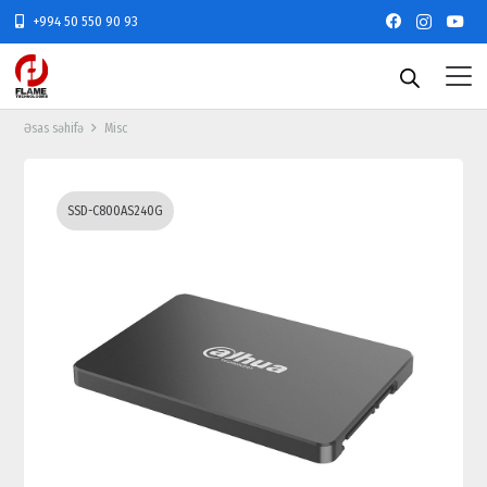
+994 50 550 90 93
Əsas səhifə
Misc
SSD-C800AS240G