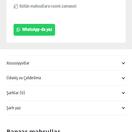
KARTI
Bütün məhsullara rəsmi zəmanət
SSD,
240GB
WhatsApp-da yaz
SSD
QİYMƏTİ,
YADDAŞ
KART
Xüsusiyyətlər
SATIŞI,
240GB
Ödəniş və Çatdırılma
YADDAŞ
Şərhlər (0)
KARTI
QİYMƏTİ
Şərh yaz
quantity
Bənzər məhsullar