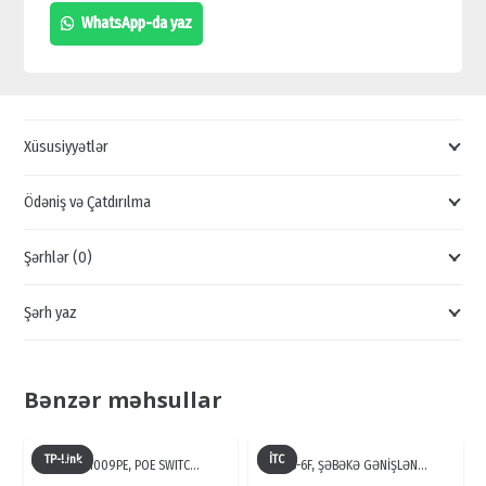
24PORT
WhatsApp-da yaz
SWİTCH,
POE
SWİTCH,
İDARƏ
Xüsusiyyətlər
OLUNAN
SWİTCH,
Ödəniş və Çatdırılma
BREND
Şərhlər (0)
SWİTCH
quantity
Şərh yaz
Bənzər məhsullar
TP-Link
İTC
TL-SF1009PE, POE SWITC…
TS-6F, ŞƏBƏKƏ GƏNİŞLƏN…