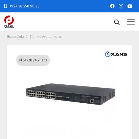
+994 50 550 90 93
Əsas səhifə
Şəbəkə Avadanlıqları
PFS4428-24GT-370