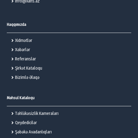
info@xans.az
Haqqımızda
Xidmətlər
Xəbərlər
Referanslar
Şirkət Kataloqu
Bizimlə Əlaqə
Məhsul Kataloqu
Təhlükəsizlik Kameraları
Qeydedicilər
Şəbəkə Avadanlıqları