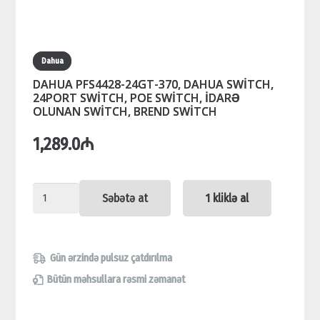
Dahua
DAHUA PFS4428-24GT-370, DAHUA SWİTCH,
24PORT SWİTCH, POE SWİTCH, İDARƏ
OLUNAN SWİTCH, BREND SWİTCH
1,289.0
₼
DAHUA
Səbətə at
1 kliklə al
PFS4428-
24GT-
370,
Gün ərzində pulsuz çatdırılma
DAHUA
Bütün məhsullara rəsmi zəmanət
SWİTCH,