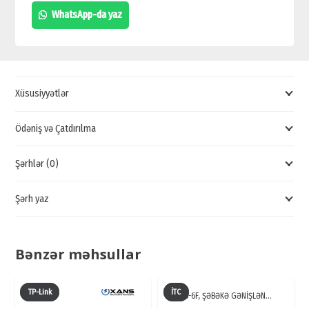
8PORT
WhatsApp-da yaz
POE
KOMMUTATOR
SWİTCH,
POE
Xüsusiyyətlər
SWİTCH,
BREND
Ödəniş və Çatdırılma
SWİTCH
Şərhlər (0)
quantity
Şərh yaz
Bənzər məhsullar
TP-Link
İTC
TS-6F, ŞƏBƏKƏ GƏNİŞLƏN…