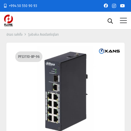
+994 50 550 90 93
Əsas səhifə
Şəbəkə Avadanlıqları
PFS3110-8P-96