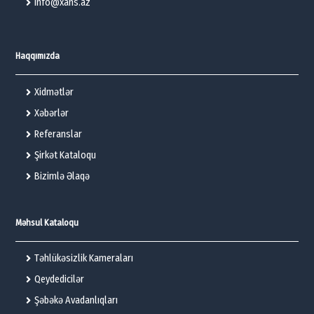
info@xans.az
Haqqımızda
Xidmətlər
Xəbərlər
Referanslar
Şirkət Kataloqu
Bizimlə Əlaqə
Məhsul Kataloqu
Təhlükəsizlik Kameraları
Qeydedicilər
Şəbəkə Avadanlıqları