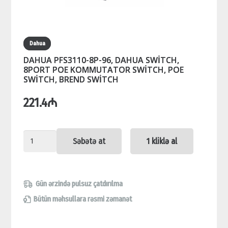
Dahua
DAHUA PFS3110-8P-96, DAHUA SWİTCH,
8PORT POE KOMMUTATOR SWİTCH, POE
SWİTCH, BREND SWİTCH
221.4
₼
DAHUA
Səbətə at
1 kliklə al
PFS3110-
8P-
96,
Gün ərzində pulsuz çatdırılma
DAHUA
Bütün məhsullara rəsmi zəmanət
SWİTCH,