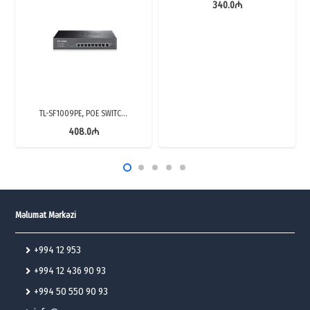
340.0
₼
TL-SF1009PE, POE SWITC…
408.0
₼
Məlumat Mərkəzi
+994 12 953
+994 12 436 90 93
+994 50 550 90 93